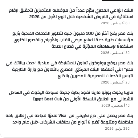
البنك الزراعي المصري يكرّم عدداً من موظفيه المتميزين لتحقيق ارقام
استثنائية في القروض الشخصية خلال الربع الأول من 2026
6 أغسطس، 2026
بنك مصر يضخ أكثر من 100 مليون جنيه لتطوير الخدمات الصحية بأربع
مؤسسات طبية دعمًا لعلاج مرضى القلب والأورام والقصور الكلوي
استكمالًا لإسهاماته المؤثرة في قطاع الصحة
3 أغسطس، 2026
بنك مصر يوقع بروتوكول تعاون للمشاركة في مبادرة “حدث بياناتك في
مصر” التي أطلقها البنك المركزي المصري بالتعاون مع وزارة الخارجية
لتيسير الخدمات المصرفية للمصريين بالخارج
2 أغسطس، 2026
مارينا يخوت بورتو مارينا تقود بداية جديدة لسياحة اليخوت في الساحل
الشمالي مع انطلاق النسخة الأولى من Egypt Boat Club
1 أغسطس، 2026
بنك مصر يحصل على درع تكريمي من Visa تقديرًا لنجاحه في إطلاق باقة
متكاملة ومتنوعة تضم 6 أنواع من بطاقات الشركات خلال عام واحد
29 يوليو، 2026