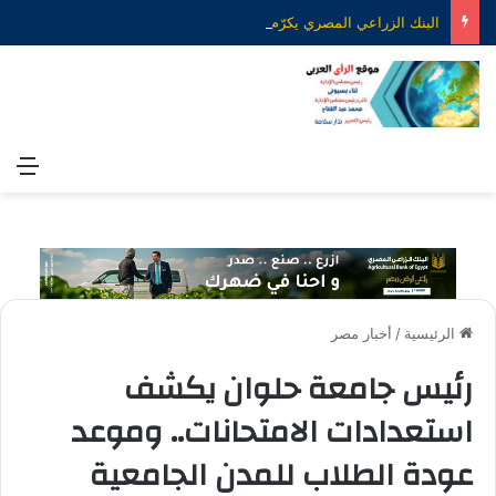
البنك الزراعي المصري يكرّم عدداً من موظفيه المتميزين لتحقيق ارقام استثنائية في القروض الشخصية خلال الربع الأول من 2026
الق
الرئيسية
/
أخبار مصر
رئيس جامعة حلوان يكشف
استعدادات الامتحانات.. وموعد
عودة الطلاب للمدن الجامعية