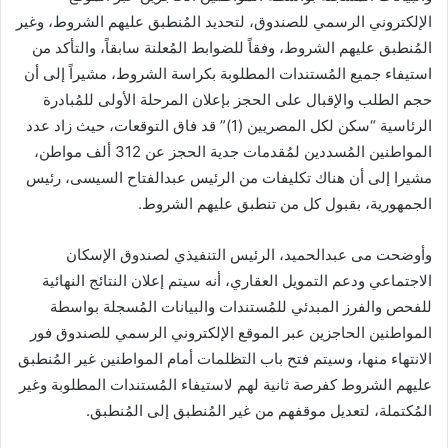
الإلكتروني الرسمي للصندوق، لتحديد المُنطبق عليهم الشروط، وغير
المُنطبق عليهم الشروط، وفقاً للضوابط المُعلنة سابقاً، والتأكد من
استيفاء جميع المُستندات المطلوبة بكراسة الشروط، مشيراً إلى أن
حجم الطلب والإقبال على الحجز بإعلان المرحلة الأولى للمُبادرة
الرئاسية “سكن لكل المصريين (1)” قد فاق التوقعات، حيث زاد عدد
المواطنين المُسددين لمُقدمات جدية الحجز عن 312 ألف مواطن،
مشيرا إلى أن هناك تكليفات من الرئيس عبدالفتاح السيسى، رئيس
الجمهورية، بقبول كل من تنطبق عليهم الشروط.
وأوضحت مى عبدالحميد، الرئيس التنفيذي لصندوق الإسكان
الاجتماعي ودعم التمويل العقاري، أنه سيتم إعلان النتائج النهائية
للفحص والفرز المبدئي للمُستندات والبيانات المُسجلة بواسطة
المواطنين الحاجزين عبر الموقع الإلكتروني الرسمي للصندوق فور
الانتهاء منها، وسيتم فتح باب التظلمات أمام المواطنين غير المُنطبق
عليهم الشروط كفرصة ثانية لهم لاستيفاء المُستندات المطلوبة وغير
المُكتملة، لتعديل موقفهم من غیر المُنطبق إلى المُنطبق.