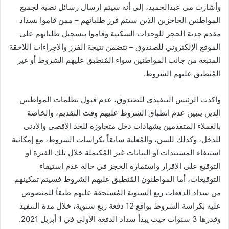
وأشارت مى عبدالحميد، إلى أنه سيتم إرسال رسائل نصية لجميع
المواطنين الحاجزين الذين سيتم فرز طلباتهم – ممن قاموا بسداد
مقدم جدية الحجز للوحدات السكنية وقاموا بتسجيل طلباتهم على
الموقع الإلكتروني للصندوق – تتضمن نتيجة الفرز والإجراءات اللاحقة
المتبعة من جانب المواطنين سواء المُنطبق عليهم الشروط أو غير
المُنطبق عليهم الشروط.
وأكدت الرئيس التنفيذي للصندوق، عدم قبول تظلمات المواطنين
الذين يتبين عدم انطباق الشروط علیهم وقت التقديم، والخاصة
بالعملاء المتقدمين بشهادات دخل متجاوزة للحد الأقصى والأدنى
للدخل، وكذلك للسن، والمُعلنة سابقاً بكراسات الشروط، مع إمكانية
استيفاء المستندات أو البيانات غير المُكتملة خلال تلك الفترة أو
التوقيع على الإقرار واستمارة الحجز في حالة عدم استيفاء
التوقيعات، أما المواطنون المُنطبق عليهم الشروط فسيتم تمكينهم
من سداد الدفعات ربع السنوية المُستحقة عليهم طبقاً للمنصوص
عليه بكراسة الشروط بواقع 12 دفعة ربع سنوية، خلال مدة التنفيذ
وقدرها 3 سنوات حيث يبدأ سداد الدفعة الأولى في 1 أبريل 2021.