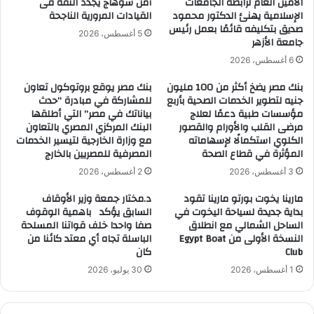
الأمين العام لرابطة الجامعات
أمن سوهاج يجدد الثقة فى
الإسلامية يهنئ الدكتور محمود
القيادات المرورية الناجحة
صديق بتكليفه قائمًا بعمل رئيس
5 أغسطس، 2026
جامعة الأزهر
6 أغسطس، 2026
بنك مصر يضخ أكثر من 100 مليون
بنك مصر يوقع بروتوكول تعاون
جنيه لتطوير الخدمات الصحية بأربع
للمشاركة في مبادرة “حدث
مؤسسات طبية دعمًا لعلاج
بياناتك في مصر” التي أطلقها
مرضى القلب والأورام والقصور
البنك المركزي المصري بالتعاون
الكلوي استكمالًا لإسهاماته
مع وزارة الخارجية لتيسير الخدمات
المؤثرة في قطاع الصحة
المصرفية للمصريين بالخارج
3 أغسطس، 2026
2 أغسطس، 2026
مارينا يخوت بورتو مارينا تقود
د.مختار جمعة وزير الأوقاف
بداية جديدة لسياحة اليخوت في
السابق يؤكد باهمية الوقوف
الساحل الشمالي مع انطلاق
صفا واحدا خلف قواتنا المسلحة
النسخة الأولى من Egypt Boat
الباسلة تجاه أي معتد كائنا من
Club
كان
1 أغسطس، 2026
30 يوليو، 2026