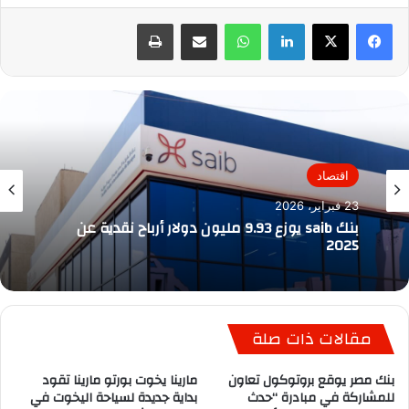
لينكدإن
واتساب
مشاركة عبر البريد
طباعة
اقتصاد
23 فبراير، 2026
بنك saib يوزع 9.93 مليون دولار أرباح نقدية عن
2025
مقالات ذات صلة
بنك مصر يوقع بروتوكول تعاون
مارينا يخوت بورتو مارينا تقود
للمشاركة في مبادرة “حدث
بداية جديدة لسياحة اليخوت في