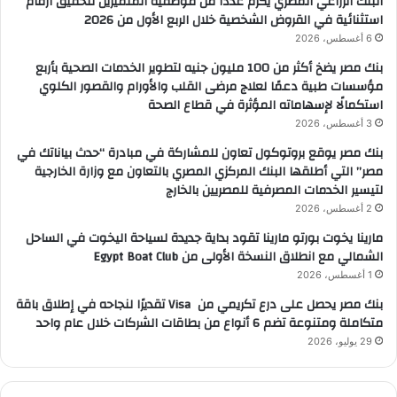
البنك الزراعي المصري يكرّم عدداً من موظفيه المتميزين لتحقيق ارقام
استثنائية في القروض الشخصية خلال الربع الأول من 2026
6 أغسطس، 2026
بنك مصر يضخ أكثر من 100 مليون جنيه لتطوير الخدمات الصحية بأربع
مؤسسات طبية دعمًا لعلاج مرضى القلب والأورام والقصور الكلوي
استكمالًا لإسهاماته المؤثرة في قطاع الصحة
3 أغسطس، 2026
بنك مصر يوقع بروتوكول تعاون للمشاركة في مبادرة “حدث بياناتك في
مصر” التي أطلقها البنك المركزي المصري بالتعاون مع وزارة الخارجية
لتيسير الخدمات المصرفية للمصريين بالخارج
2 أغسطس، 2026
مارينا يخوت بورتو مارينا تقود بداية جديدة لسياحة اليخوت في الساحل
الشمالي مع انطلاق النسخة الأولى من Egypt Boat Club
1 أغسطس، 2026
بنك مصر يحصل على درع تكريمي من Visa تقديرًا لنجاحه في إطلاق باقة
متكاملة ومتنوعة تضم 6 أنواع من بطاقات الشركات خلال عام واحد
29 يوليو، 2026