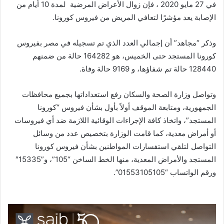
في 27 مايو 2020 ، فإن زوال الأعراض المرضية لمدة 10 أيام من
الإصابة يعد مؤشرًا لتعافي المريض من فيروس كورونا.
وذكر “مجاهد” أن إجمالي العدد الذي تم تسجيله في مصر بفيروس
كورونا المستجد حتى الخميس، هو 164282 حالة من ضمنهم
128440 حالة تم شفاؤها، و 9169 حالة وفاة.
وتواصل وزارة الصحة والسكان رفع استعداداتها بجميع محافظات
الجمهورية، ومتابعة الموقف أولاً بأول بشأن فيروس “كورونا
المستجد”، واتخاذ كافة الإجراءات الوقائية اللازمة ضد أي فيروسات
أو أمراض معدية، كما قامت الوزارة بتخصيص عدد من وسائل
التواصل لتلقي استفسارات المواطنين بشأن فيروس كورونا
المستجد والأمراض المعدية، منها الخط الساخن “105”، و”15335″
ورقم الواتساب “01553105105”.