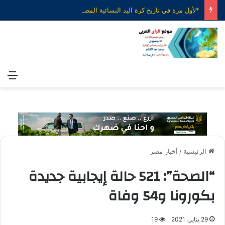
*لأول مرة في تاريخ كرة اليد النسائية المصرية..* *وزير الشباب والرياضة يهنئ بطلات مصر لكرة اليد بعد التأهل التاريخي الغير مسبوق إلى المربع الذهبي لبطولة العالم*
الق
الرئيسية
/
أخبار مصر
“الصحة”: 521 حالة إيجابية جديدة
بكورونا و54 وفاة
29 يناير، 2021
19