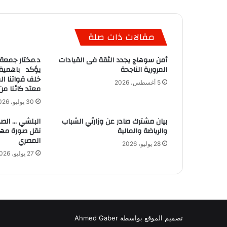
مقالات ذات صلة
أمن سوهاج يجدد الثقة فى القيادات
د.مختار جمعة 
المرورية الناجحة
يؤكد باهمية 
خلف قواتنا ال
5 أغسطس، 2026
معتد كائنا من
30 يوليو، 2026
بيان مشترك صادر عن وزارتَي الشباب
البلشي … الص
والرياضة والمالية
نقل صورة مهني
المصري
28 يوليو، 2026
27 يوليو، 2026
تصميم الموقع بواسطة Ahmed Gaber