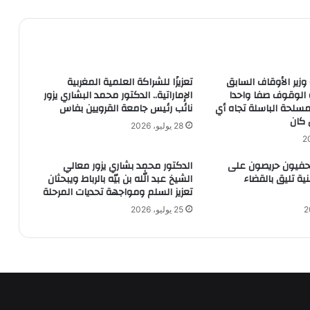
ليبيا تتسلم رئاسة اجتماع المجلس
الاقتصادى وتثمن دعم مصر للعمل العربى
المشترك
وزير الأوقاف السابق
تعزيزًا للشراكة العلمية المغربية
الوقوف صفا واحدا
الإماراتية.. الدكتور محمد البشاري يزور
مسلحة الباسلة تجاه أي
نائب رئيس جامعة القرويين بفاس
جدول امتحانات الثانوية الأزهرية
 كان
28 يوليو، 2026
الصحة الإيرانية تعلن فقدان السيطرة على
حفيون حريصون على
الدكتور محمد بشاري يزور معالي
كورونا بعد انتشار السلالة الجديدة
ة تليق بالقضاء
الشيخ عبد الله بن بيّه بالرباط ويبحثان
تعزيز السلم ومواجهة تحديات المرحلة
25 يوليو، 2026
مجلس النواب اللبناني. يقر اقتراح قانون
معجل يهدف للتمديد التقني للمجالس
البلدية والاختيارية لمدة عام كامل
وزيرة البيئة تستعرض ملامح دعم القيادة
السياسية في تطوير المحميات الطبيعية