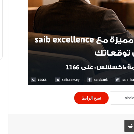
ليبيا تتسلم رئاسة اجتماع المجلس
الاقتصادى وتثمن دعم مصر للعمل العربى
المشترك
جدول امتحانات الثانوية الأزهرية
الصحة الإيرانية تعلن فقدان السيطرة على
كورونا بعد انتشار السلالة الجديدة
مجلس النواب اللبناني. يقر اقتراح قانون
نسخ الرابط
معجل يهدف للتمديد التقني للمجالس
البلدية والاختيارية لمدة عام كامل
 البريد
طباعة
وزيرة البيئة تستعرض ملامح دعم القيادة
السياسية في تطوير المحميات الطبيعية