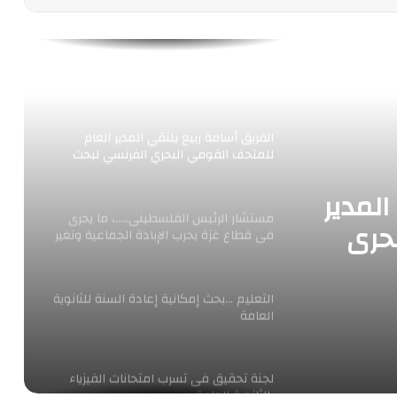
خالد ميري، …. الشكر إلى رئيس مجلس
الوزراء، لاستجابته وتجاوبه السريع لتقديم
حزمة من الخدمات المتكاملة للصحفيين
الفريق أسامة ربيع يلتقي المدير العام
للمتحف القومي البحري الفرنسي لبحث
سبل التعاون المشترك
المدير
مستشار الرئيس الفلسطينى…..، ما يجرى
حري
فى قطاع غزة بحرب الإبادة الجماعية وتغير
ملامح القطاع فى أقوى هجوم
ون
التعليم …بحث إمكانية إعادة السنة للثانوية
العامة
لجنة تحقيق فى تسرب امتحانات الفيزياء
بالثانوية العامة