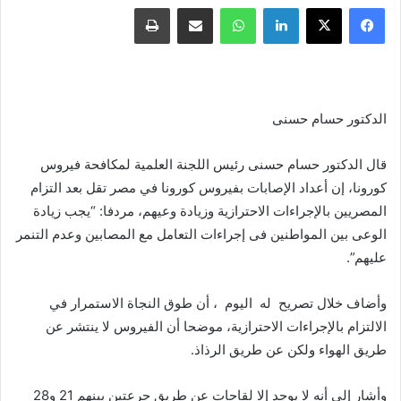
فيسبوك
X
لينكدإن
واتساب
مشاركة عبر البريد
طباعة
الدكتور حسام حسنى
قال الدكتور حسام حسنى رئيس اللجنة العلمية لمكافحة فيروس
كورونا، إن أعداد الإصابات بفيروس كورونا في مصر تقل بعد التزام
المصريين بالإجراءات الاحترازية وزيادة وعيهم، مردفا: “يجب زيادة
الوعى بين المواطنين فى إجراءات التعامل مع المصابين وعدم التنمر
عليهم”.
وأضاف خلال تصريح له اليوم ، أن طوق النجاة الاستمرار في
الالتزام بالإجراءات الاحترازية، موضحا أن الفيروس لا ينتشر عن
طريق الهواء ولكن عن طريق الرذاذ.
وأشار إلى أنه لا يوجد إلا لقاحات عن طريق جرعتين بينهم 21 و28