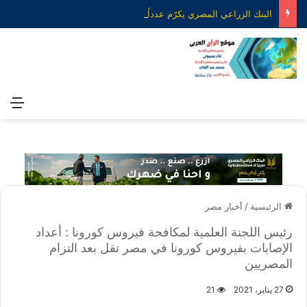
البنك الزراعي المصري يكرّم عدداً من موظفيه المتميزين لتحقيق ارقام استثنائية في القروض الشخصية خلال الربع الأول من 2026
الق
الرئيسية
/
أخبار مصر
رئيس اللجنة العلمية لمكافحة فيروس كورونا : أعداد
الإصابات بفيروس كورونا في مصر تقل بعد التزام
المصريين
27 يناير، 2021
21