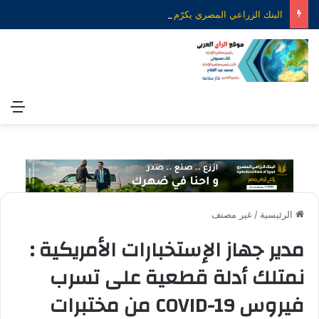
البنك الزراعي المصري يكرّم عدداً من موظفيه المتميزين لتحقيق ارقام استثنائية في القروض الشخصية خلال الربع الأول من 2026
الق
الرئيسية
/
غير مصنف
مدير جهاز الإستخبارات الأمريكية :
نمتلك أدلة قطعية على تسرب
فيروس COVID-19 من مختبرات