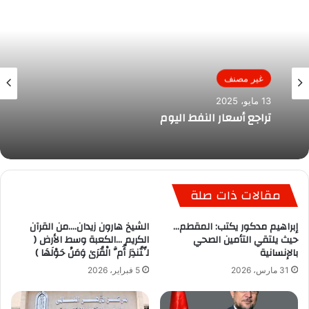
غير مصنف
13 مايو، 2025
تراجع أسعار النفط اليوم
مقالات ذات صلة
إبراهيم مدكور يكتب: المقطم…
الشيخ هارون زيدان….من القرآن
حيث يلتقي التأمين الصحي
الكريم …الكعبة وسط الأرض (
بالإنسانية
لِّتُنذِرَ أُمَّ الْقُرَىٰ وَمَنْ حَوْلَهَا )
31 مارس، 2026
5 فبراير، 2026