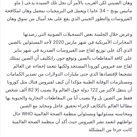
وهان الصيني لكن الغريب بالأمر أن نجل تلك السيدة يدعى ( ماو
ماتيس يونج – 34 عاما ) ويعمل في البرمجيات بمعمل وهان لمكافحة
الفيروسات والتطور الجيني الذي يقع على بعد أميال من سوق وهان
وعرض خلال الجلسة بعض التسجيلات الصوتية التي رصدتها
المخابرات الأمريكية في شهر مارس 2020 لأحد المسئولين بالصين
الذي أكد على توزيع لقاح ضد الفيروسات الصدرية في شهر يناير
على كافة المقاطعات بالصين وتوقع جون راتكليف أن الصين تمتلك
لقاح ضد فيروس كورونا المستجد ولكنها تتعمد إخفاءه عن العالم
تشجيعا لإقتصادها الذي جنى مليارات الدولارات من تصدير الكمامات
ومستلزمات الوفاية الطبية مؤكدا أن كيف لفيروس فتاك مثل كورونا
أن ينتقل لأكتر من 122 دولة حول العالم ولا يصيب إلا 82 ألف شخص
فقط من الصين بل ولا يصيب أيا من المقاطعات التجارية والحيوية بها
مطالبا العالم بالتكاتف لإجراء تحقيق عاجل ومحايد مع الصين
ومحاسبه مسئوليها ومسئولي منظمة الصحة العالمية WHO حال
تواطئهم لتعمد نشر الفيروس حيث أكد أن منظمة الصحة العالمية
كانت جزءا من المشكلة