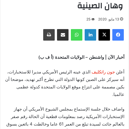
وهان الصينية
13 مايو، 2020
25
فيسبوك
X
لينكدإن
واتساب
مشاركة عبر البريد
طباعة
أخبار الآن | واشنطن – الولايات المتحدة (أ ف ب)
أعلن
جون راتكليف
الذي عينه الرئيس الأمريكي مديرا للاستخبارات،
أنه سيركز على الصين كونها الدولة التي تطرح أكبر تهديد، موضحا أن
بكين مصممة على انتزاع موقع الولايات المتحدة كدولة عظمى
عالميا.
واضاف خلال جلسة الإستماع بمجلس الشيوخ الأمريكي أن جهاز
الإستخبارات الأمريكية رصد بمعلومات قطعية أن الحالة رقم صفر
بالعالم جائت لسيدة تبلغ من العمر 61 عاما وخالطت 4 بائعين بسوق