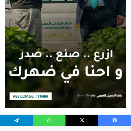
يسبوك
X
واتساب
تيلقرام