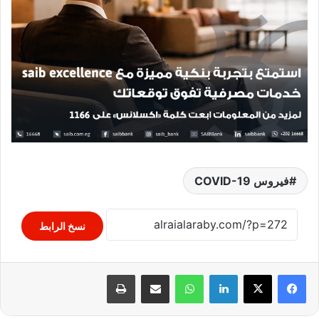
فيروس COVID-19
نسخ الرابط
لينكدإن
واتساب
مشاركة عبر البريد
طباعة