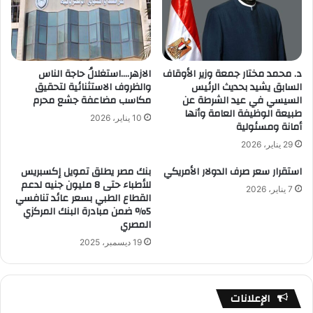
د. محمد مختار جمعة وزير الأوقاف
الازهر….استغلالُ حاجة الناس
السابق يشيد بحديث الرئيس
والظروف الاستثنائية لتحقيق
السيسي في عيد الشرطة عن
مكاسب مضاعفة جشع محرم
طبيعة الوظيفة العامة وأنها
10 يناير، 2026
أمانة ومسئولية
29 يناير، 2026
استقرار سعر صرف الدولار الأمريكي
بنك مصر يطلق تمويل إكسبريس
للأطباء حتى 8 مليون جنيه لدعم
7 يناير، 2026
القطاع الطبي بسعر عائد تنافسي
5% ضمن مبادرة البنك المركزي
المصري
19 ديسمبر، 2025
الإعلانات