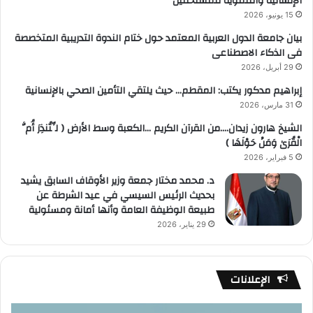
الإنسانية والتنموية للمستحقين
15 يونيو، 2026
بيان جامعة الدول العربية المعتمد حول ختام الندوة التدريبية المتخصصة
فى الذكاء الاصطناعى
29 أبريل، 2026
إبراهيم مدكور يكتب: المقطم… حيث يلتقي التأمين الصحي بالإنسانية
31 مارس، 2026
الشيخ هارون زيدان….من القرآن الكريم …الكعبة وسط الأرض ( لِّتُنذِرَ أُمَّ
الْقُرَىٰ وَمَنْ حَوْلَهَا )
5 فبراير، 2026
د. محمد مختار جمعة وزير الأوقاف السابق يشيد
بحديث الرئيس السيسي في عيد الشرطة عن
طبيعة الوظيفة العامة وأنها أمانة ومسئولية
29 يناير، 2026
الإعلانات