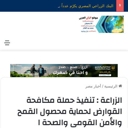
البنك الزراعي المصري يكرّم عدداً من موظفيه المتميزين لتحقيق ارقام استثنائية في القروض الشخصية خلال الربع الأول من 2026
الق
الرئيسية
/
أخبار مصر
الزراعة : تنفيذ حملة مكافحة
القوارض لحماية محصول القمح
والأمن القومى والصحة ا