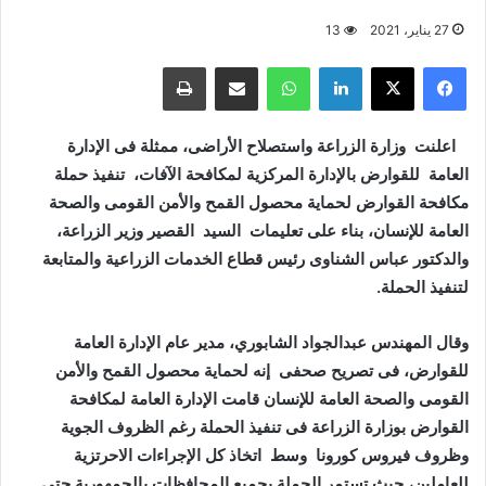
27 يناير، 2021
13
فيسبوك
X
لينكدإن
واتساب
مشاركة عبر البريد
طباعة
اعلنت وزارة الزراعة واستصلاح الأراضى، ممثلة فى الإدارة
العامة للقوارض بالإدارة المركزية لمكافحة الآفات، تنفيذ حملة
مكافحة القوارض لحماية محصول القمح والأمن القومى والصحة
العامة للإنسان، بناء على تعليمات السيد القصير وزير الزراعة،
والدكتور عباس الشناوى رئيس قطاع الخدمات الزراعية والمتابعة
لتنفيذ الحملة.
وقال المهندس عبدالجواد الشابوري، مدير عام الإدارة العامة
للقوارض، فى تصريح صحفى إنه لحماية محصول القمح والأمن
القومى والصحة العامة للإنسان قامت الإدارة العامة لمكافحة
القوارض بوزارة الزراعة فى تنفيذ الحملة رغم الظروف الجوية
وظروف فيروس كورونا وسط اتخاذ كل الإجراءات الاحرتزية
للعاملين، حيث تستمر الحملة بجميع المحافظات بالجمهورية حتى