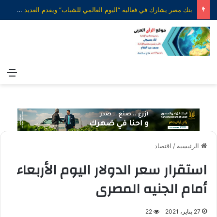
بنك مصر يشارك في فعالية “اليوم العالمي للشباب” ويقدم العديد من العروض المجانية دعمًا للشمول المالي تحت رعاية البنك المركزي المصري
الق
الرئيسية
/
اقتصاد
استقرار سعر الدولار اليوم الأربعاء
أمام الجنيه المصرى
27 يناير، 2021
22