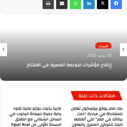
اقتصاد
25 يونيو، 2023
إرتفاع مؤشرات البورصة المصرية فى الافتتاح
اليوم
مقالات ذات صلة
بنك مصر يوقع بروتوكول تعاون
مارينا يخوت بورتو مارينا تقود
للمشاركة في مبادرة “حدث
بداية جديدة لسياحة اليخوت في
بياناتك في مصر” التي أطلقها
الساحل الشمالي مع انطلاق
البنك المركزي المصري بالتعاون
النسخة الأولى من Egypt Boat