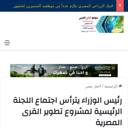
البنك الزراعي المصري يكرّم عدداً من موظفيه المتميزين لتحقيق ارقام استثنائية في القروض الشخصية خلال الربع الأول من 2026
الق
الرئيسية
/
أخبار مصر
رئيس الوزراء يترأس اجتماع اللجنة
الرئيسية لمشروع تطوير القرى
المصرية