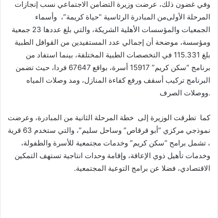
وفي غضون ذلك، عرضت وزيرة التضامن الاجتماعي نسب إنجازات
المرحلة الأولى‪ من المبادرة الرئاسية “حياة كريمة”، وأسماء
الجمعيات والمؤسسات الأهلية الشريكة، والتي بلغ عددها 23 جمعية
ومؤسسة، موضحة أن إجمالي عدد المستفيدين من القوافل الطبية
بلغ 115.331 في التخصصات الطبية المختلفة، بينما استفاد من
برنامج “سكن كريم” 15917 أسرة، بواقع 67647 فردا، حيث تضمن
البرنامج تركيب أسقف ورفع كفاءة المنازل، ومد وصلات المياه
ووصلات الصرف.
كما تطرقت الوزيرة إلى خطة المرحلة الثانية من المبادرة، وعرضت
نموذجي مركزي “أبو قرقاص” وساحل سليم”، والتي ستخدم 63 قرية
، تشمل برامح “سكن كريم” وخدمات مجتمعية للأسرة والطفولة،
وخدمات تأهيل ذوي الإعاقة، وإقامة وحدات انتاجية تستهف التمكين
الاقتصادي، فضلا عن برامج التوعية المجتمعية.