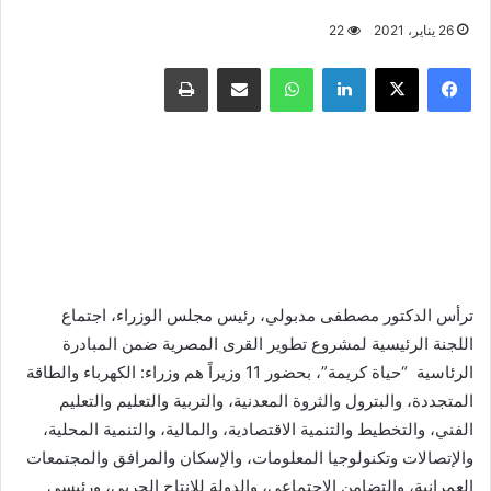
26 يناير، 2021
22
فيسبوك
X
لينكدإن
واتساب
مشاركة عبر البريد
طباعة
ترأس الدكتور مصطفى مدبولي، رئيس مجلس الوزراء، اجتماع
اللجنة الرئيسية لمشروع تطوير القرى المصرية ضمن المبادرة
الرئاسية “حياة كريمة”، بحضور 11 وزيراً هم وزراء: الكهرباء والطاقة
المتجددة، والبترول والثروة المعدنية، والتربية والتعليم والتعليم
الفني، والتخطيط والتنمية الاقتصادية، والمالية، والتنمية المحلية،
والإتصالات وتكنولوجيا المعلومات، والإسكان والمرافق والمجتمعات
العمرانية، والتضامن الإجتماعي، والدولة للإنتاج الحربي، ورئيسي