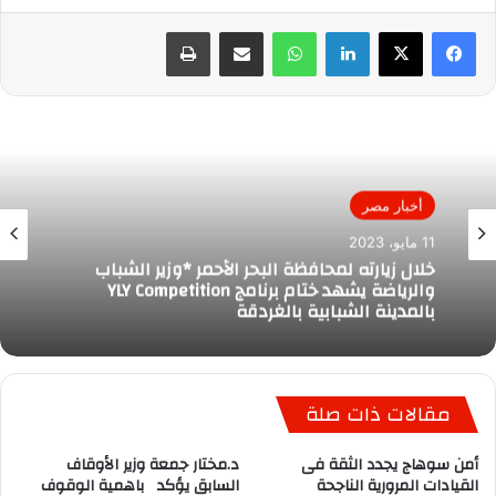
لينكدإن
واتساب
مشاركة عبر البريد
طباعة
أخبار مصر
أخبار مصر
11 مايو، 2023
6 فبراير، 2023
تعزيز التعاون بين مصر وكرواتيا
خلال زيارته لمحافظة البحر الأحمر *وزير الشباب
والرياضة يشهد ختام برنامج YLY Competition
بالمدينة الشبابية بالغردقة
مقالات ذات صلة
أمن سوهاج يجدد الثقة فى
د.مختار جمعة وزير الأوقاف
القيادات المرورية الناجحة
السابق يؤكد باهمية الوقوف