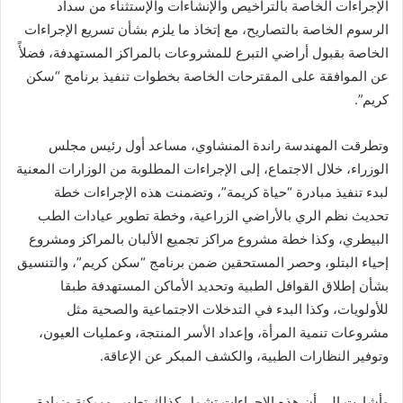
الإجراءات الخاصة بالتراخيص والإنشاءات والإستثناء من سداد
الرسوم الخاصة بالتصاريح، مع إتخاذ ما يلزم بشأن تسريع الإجراءات
الخاصة بقبول أراضي التبرع للمشروعات بالمراكز المستهدفة، فضلأً
عن الموافقة على المقترحات الخاصة بخطوات تنفيذ برنامج “سكن
كريم”.
وتطرقت المهندسة راندة المنشاوي، مساعد أول رئيس مجلس
الوزراء، خلال الاجتماع، إلى الإجراءات المطلوبة من الوزارات المعنية
لبدء تنفيذ مبادرة “حياة كريمة”، وتضمنت هذه الإجراءات خطة
تحديث نظم الري بالأراضي الزراعية، وخطة تطوير عيادات الطب
البيطري، وكذا خطة مشروع مراكز تجميع الألبان بالمراكز ومشروع
إحياء البتلو، وحصر المستحقين ضمن برنامج “سكن كريم”، والتنسيق
بشأن إطلاق القوافل الطبية وتحديد الأماكن المستهدفة طبقا
للأولويات، وكذا البدء في التدخلات الاجتماعية والصحية مثل
مشروعات تنمية المرأة، وإعداد الأسر المنتجة، وعمليات العيون،
وتوفير النظارات الطبية، والكشف المبكر عن الإعاقة.
وأشارت إلى أن هذه الإجراءات تشمل كذلك تطوير وميكنة وزيادة