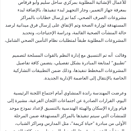
للأعمال الإنشائية المطلوبة بمركزي ساحل سليم وأبو قرقاص
بمعرفة جهاز التعمير، وجار التجهيز لبدء تنفيذها، بالإضافة لبدء
مشروعات الصرف الصحي، كما تم إرسال خطابات بالمراكز
المستهدفة لوزارة الصحة وتم الإتفاق على إرسال فرق ميدانية لرصد
حالة المنشآت الصحية القائمة، ودراسة الإحتياجات، وتحديد
المشروعات المطلوبة طبقاً لمتطلبات نظام التأمين الصحي الشامل،
وقالت أنه تم التنسيق مع إدارة النظم بالقوات المسلحة لتصميم
“تطبيق” لمتابعة المبادرة بشكل تفصيلي، يتضمن كافة تفاصيل
المشروعات المخطط تنفيذها، وذلك ضمن التطبيقات التشاركية
الخاصة بالإنتقال إلى العاصمة الإدارية الجديدة.
وعرضت المهندسة راندة المنشاوي أمام اجتماع اللجنة الرئيسية
اليوم، القرارات الصادرة عن اجتماعات اللجان الفرعية، مشيرة إلى
قيام وزارة الإسكان والهيئة الهندسية بالتنسيق لإعداد نموذج موحد
للمنشآت التي سيتم تنفيذها بالمراكز المستهدفة ضمن المرحلة
الأولى من مبادرة “حياة كريمة”، مثل المدارس ومراكز الشباب،
والمنشآت الخدمية، وغيرها، للتوصل إلى نمط موحد بكافة القرى، مع