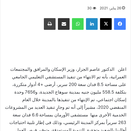
26 يناير، 2021
30
فيسبوك
X
لينكدإن
واتساب
مشاركة عبر البريد
طباعة
اعلن الدكتور عاصم الجزار، وزير الإسكان والمرافق والمجتمعات
العمرانية، بأنه تم الانتهاء من تنفيذ المستشفي التعليمي الجامعي
على مساحة 8.5 فدان سعة 200 سرير، أرضى +4 أدوار متكررة،
بتكلفة 558.5 مليون جنيه بمدينة سوهاج الجديدة، و7656 وحدة
إسكان اجتماعي، تم الإنتهاء من تنفيذها بالمدينة خلال العام
المنقضي 2020، مشيراً إلى أنه تم وجارٍ تنفيذ العديد من المشروعات
الخدمية الأخرى منها مستشفى الأورمان بمساحة 6.6 فدان سعة
263 سريراً بمركز المدينة الرئيسي، وذلك فى إطار تلبية احتياجات
أهالينا بالصعيد وتحقيق التنمية المستهدفة، وتوفير فرص العمل.