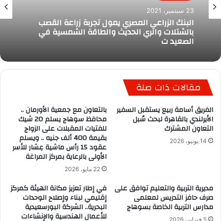
23 سبتمبر، 2021
البنك الزراعي المصري يمول تجربة زراعة القصب
بالشتلات والري الحديث والطاقة الشمسية في
الصعيد ت
مقالات ذات صلة
الفريق أسامة ربيع يستقبل السفير
بالتعاون مع جمعية الأورمان ..
الأيرلندي بالقاهرة لبحث سُبل
محافظ سوهاج يسلم 20 شيك
التعاون المشترك
للفتيات المقبلات على الزواج
بقيمة 400 ألف جنيه .. ويسلم
14 يونيو، 2026
عقود 15 رأس ماشية عِشار للأسر
الأولى بالرعاية بمركز المراغة
22 مايو، 2026
مديرية التربية والتعليم توافق على
في إطار تعزيز مكانة الهيئة كمركز
صرف حافز التدريس لمعلمى
إقليمي لبناء وإصلاح الوحدات
مدارس التربية الخاصة بسوهاج
البحرية.. الشركة البورسعيدية
للأعمال الهندسية والإنشاءات
5 فبراير، 2026