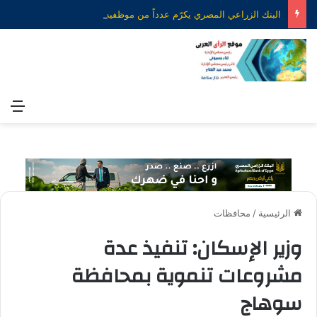
البنك الزراعي المصري يكرّم عدداً من موظفيه المتميزين لتحقيق ارقام استثنائية في القروض الشخصية خلال الربع الأول من 2026
الق
الرئيسية
/
محافظات
وزير الإسكان: تنفيذ عدة
مشروعات تنموية بمحافظة
سوهاج