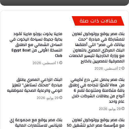
مقالات ذات صلة
بنك مصر يوقع بروتوكول تعاون
مارينا يخوت بورتو مارينا تقود
للمشاركة في مبادرة “حدث
بداية جديدة لسياحة اليخوت في
بياناتك في مصر” التي أطلقها
الساحل الشمالي مع انطلاق
البنك المركزي المصري بالتعاون
النسخة الأولى من Egypt Boat
مع وزارة الخارجية لتيسير الخدمات
Club
المصرفية للمصريين بالخارج
1 أغسطس، 2026
2 أغسطس، 2026
بنك مصر يحصل على درع تكريمي
البنك الزراعي المصري يطلق
من Visa تقديرًا لنجاحه في إطلاق
مبادرة “صحتك تستاهل” لتعزيز
باقة متكاملة ومتنوعة تضم 6
الوعي والرعاية الصحية لموظفيه
أنواع من بطاقات الشركات خلال
29 يوليو، 2026
عام واحد
29 يوليو، 2026
بنك مصر يوقع بروتوكول تعاون
بنك مصر يوقع مع مجموعة إي
مع مؤسسة مصر الخير لتشغيل 50
فاينانس للاستثمارات المالية