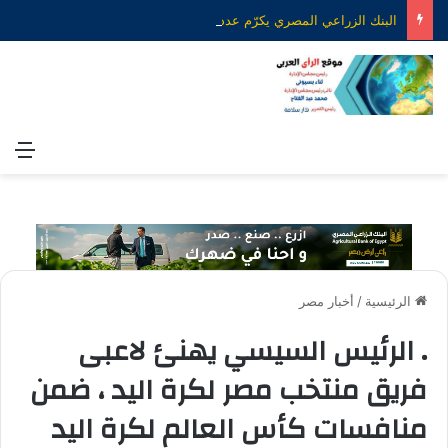
البنك الزراعي المصري يكرّم عدداً من موظفيه المتميزين لتحقيق ارقام استثنائية في القروض الشخصية خلال الربع الأول من 2026
الق
الرئيسية
/
أخبار مصر
. الرئيس السيسي يهنئ لاعبى
فريق منتخب مصر لكرة اليد ، ضمن
منافسات كأس العالم لكرة اليد