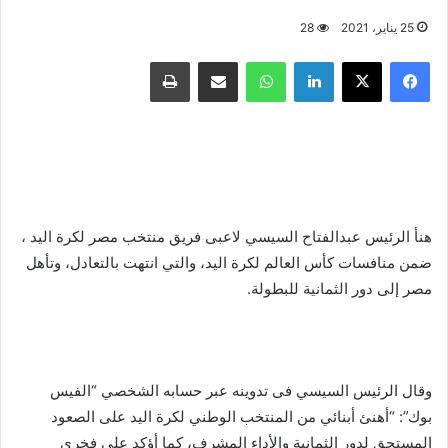
25 يناير، 2021
28
فيسبوك
X
لينكدإن
واتساب
مشاركة عبر البريد
طباعة
هنأ الرئيس عبدالفتاح السيسي لاعبى فريق منتخب مصر لكرة اليد ،
ضمن منافسات كأس العالم لكرة اليد، والتي انتهت بالتعادل، وتأهل
مصر إلى دور الثمانية للبطولة.
وقال الرئيس السيسي فى تدوينه عبر حسابه الشخصي “الفيس
بوك”: “أه‍نئ أبنائي من المنتخب الوطني لكرة اليد على الصعود
المستحق لدور الثمانية والأداء المشرف، كما أؤكد على فخري