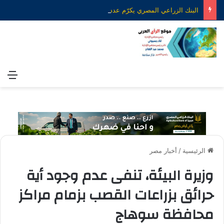
البنك الزراعي المصري يكرّم عدداً من موظفيه المتميزين لتحقيق ارقام استثنائية في القروض الشخصية خلال الربع الأول من 2026
الق
الرئيسية
/
أخبار مصر
وزيرة البيئة، تنفى عدم وجود أية
حرائق بزراعات القصب بزمام مراكز
محافظة سوهاج