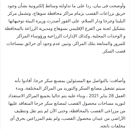
وأوضحت فى بيان، ردا على ما تداولته وسائط إلكترونية بشأن وجود
حريق بزراعات القصب بزمام مراكز محافظة سوهاج، وتشمل مركز
البلينا وجرجا ودار السلام، على الفور أصدرت وزيرة البيئة توجيهاتها
بتشكيل لجنة من الفرع الإقليمي بسوهاج ومديرية الزراعة بالمحافظة
و الوحدات المحلية، وكذلك الإدارات الزراعية ورؤوساء المراكز
للمرور والمتابعة بتلك المراكز، وتبين عدم وجود أى حرائق بمساحات
قصب السكر.
وأضافت: بالتواصل مع المسئولين بمصنع سكر جرجا، أفادوا بأنه
سيتم تشغيل مصانع السكر والتوريد من المراكز المختلفة، وبدء
العمل 28 يناير 2021 ، وبناء عليه يتم حاليا بجميع المراكز الاستعداد
لتوريد مساحات محصول القصب لمصانع سكر جرجا المتعاقد عليها
من مزراعى القصب بالمحافظة، وحتى الآن لم يتم نقل وتنظيف
الأراضى من عيدان محصول القصب، ولم يقم المزراعين بحرق أى
مخلفات ناتجه.