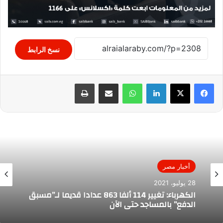
نسخ الرابط
لينكدإن
واتساب
مشاركة عبر البريد
طباعة
أخبار مصر
28 يوليو، 2021
الكهرباء: تغيير 114 ألفا 863 عدادا قديما لـ”مسبق
الدفع” بالمساجد حتى الآن