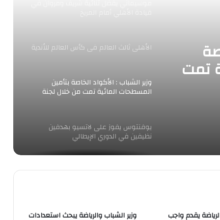
موسيماني يفضل ثنائية شريف ومروان في
قيادة الأهلي أمام المريخ
صة
الأهلى ثالث العالم فى كأس العالم للأندية
ة تمت
ا
وزير الشباب : الأكواد الخاصة بتأمين
المسطحات المائية تمت من خلال لجنة
تنفيذية عليا لمبادرة مصر بلاغرقي
يوفنتوس يفوز على لاتسيو بهدفين
نظيفين في الدوري الإيطالي
إنبي يخاطب اتحاد الكرة لترحيل مباراة
الطلائع بسبب الإجهاد
الرياضة يقدم واجب
وزير الشباب والرياضة يبحث استعدادات
وزير الرياضة يفتتح كأس القارات للكاراتيه