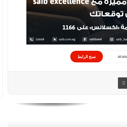
رفع الإيقاف عن رفع الأثقال تكثيف الجهود
لمشاركة الأوناش في بطولة العالم
بأوزبكستان
رسمياً.. اللجنة المنظمة لكأس العرب تعلن
حضور الجمهور فى ملحق التصفيات
نسخ الرابط
رحلة لمنتخبات تشيلي و السويد و روسيا
 البريد
طباعة
المشاركون فى المونديال لزيارة أهرامات
الجيزة
محافظ سوهاج يستقبل وفد من وزارة
الشباب والرياضة لإطلاق قوافل رياضية
مكثفة بسوهاج