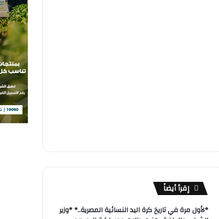
إقرأ أيضاً
*لأول مرة في تاريخ كرة اليد النسائية المصرية..* *وزير