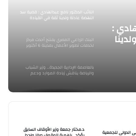
النائب الدكتور نافع عبدالهادي : قضية سد
النهضة عادلة ولدينا ثقة في القيادة
السياسية لا حدود لها
هادي :
دينا
البنك الزراعي المصري يفتتح أحدث مركز
لخدمات تطوير الأعمال بمدينة 6 أكتوبر
 لا
لدعم مشروعات الشباب
بالعاصمة الإدارية الجديدة… وزير الشباب
والرياضة يناقش زيادة الموارد ودعم
المواهب والأبطال الاولمبيين بصندوق
الرياضة المصري
الصحة تعلن تسجيل 412 حالة إيجابية جديدة
بفيروس كورونا.. و29 وفاة
بنك التعمير والإسكان يطلق شركة التعمير
والإسكان للتسويق العقاري
د.مختار جمعة وزير الأوقاف السابق
ى الدولى للجمعية
يؤكد باهمية الوقوف صفا واحدا