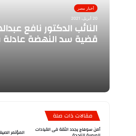
أخبار مصر
20 أبريل، 2021
النائب الدكتور نافع عبدال
قضية سد النهضة عادلة ول
ثقة في القيادة السياسية
حدود لها
مقالات ذات صلة
أمن سوهاج يجدد الثقة فى القيادات
المؤتمر الصيف
المرورية الناجحة