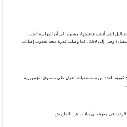
اليل التى أثبتت فاعليتها، مشيرة إلى أن الدراسة أثبتت
فاعلية اللقاح بنسبة 86%، وأن نجاحه فى توليد أجسام مضادة وصل إلى 99%، كما وصلت قدرة منعه لحدوث إصابات
كورونا لعدد من مستشفيات العزل على مستوى الجمهورية
.
بنك التعمير والإسكان يطلق شركة التعمير
والإسكان للتسويق العقاري