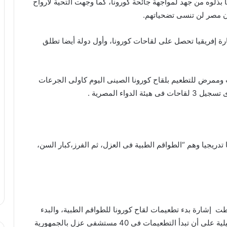
ذلوه من جهد لمواجهة جائحة كورونا، كما وجهت التحية لأرواح
أن مصر لن تنسى تضحياتهم.
 إفريقيا تحصل على لقاحات كورونا، وأول دولة أيضا تطلق
 وممرض للتطعيم بلقاح كورونا الصينى اليوم كاولى الجرعات
اء المصرية .
ك 5 فئات سيتم تطعيمها تدريجيا وهم “الطواقم الطبية فى العزل، ثم الفرز،كبار السن،
طت إشارة بدء تطعيمات لقاح كورونا للطواقم الطبية، والبدء
بتطعيم أول طبيب بمستشفى عزل أبو خليفة بالإسماعيلية على أن تبدأ التطعيمات فى 40 مستشفى عزل بالجمهورية