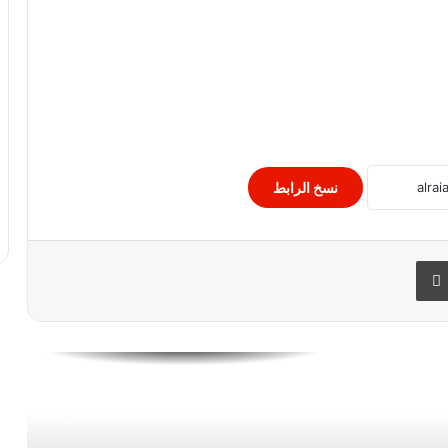
شكرى….مصر قدمت مساعدات لغزة أكثر
من مجموع أعضاء المجتمع الدولى.
الصحة تعلن خطة الدولة المصرية للتأمين
الطبي لبطولة كأس العالم لكرة اليد “رجال
نسخ الرابط
الأعلى للجامعات الخاصة يعلن عقد
الامتحانات السبت المقبل ومد الدراسة 3
أسابيع
 البريد
طباعة
وزيرة الهجرة تستقبل المصرى الفائز بأكبر
مسابقات الباليه حول العالم
التعليم العالى تنظم الملتقى الطلابى
لرؤساء ونواب الاتحادات الطلابية 22 مارس