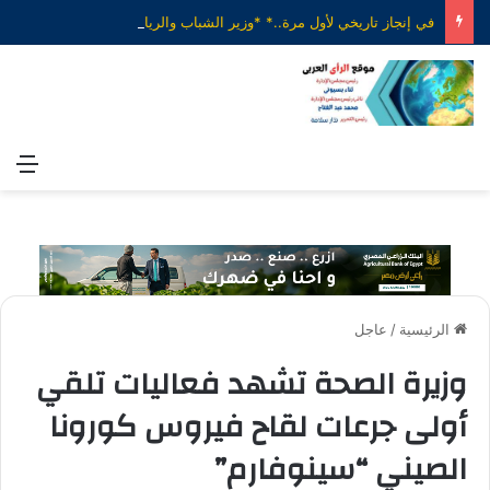
في إنجاز تاريخي لأول مرة..* *وزير الشباب والرياضة يهنئ منتخب الناشئات لكرة اليد بعد الفوز على الدنمارك والتأهل إلى ربع نهائي بطولة العالم*
الق
الرئيسية
/
عاجل
وزيرة الصحة تشهد فعاليات تلقي
أولى جرعات لقاح فيروس كورونا
الصيني “سينوفارم”