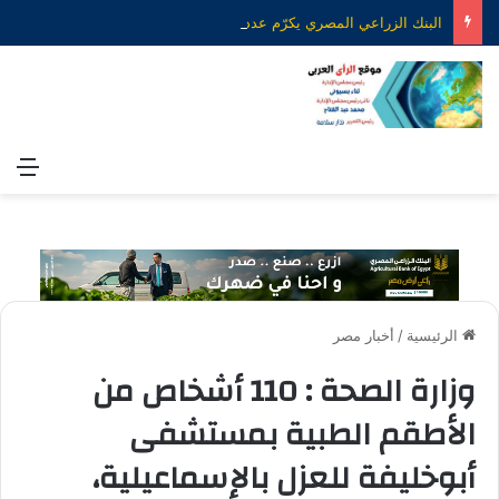
البنك الزراعي المصري يكرّم عدداً من موظفيه المتميزين لتحقيق ارقام استثنائية في القروض الشخصية خلال الربع الأول من 2026
الق
الرئيسية
/
أخبار مصر
وزارة الصحة : 110 أشخاص من
الأطقم الطبية بمستشفى
أبوخليفة للعزل بالإسماعيلية،