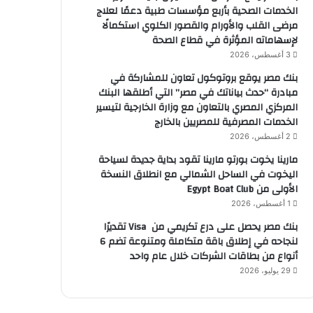
الخدمات الصحية بأربع مؤسسات طبية دعمًا لعلاج
مرضى القلب والأورام والقصور الكلوي استكمالًا
لإسهاماته المؤثرة في قطاع الصحة
3 أغسطس، 2026
بنك مصر يوقع بروتوكول تعاون للمشاركة في
مبادرة “حدث بياناتك في مصر” التي أطلقها البنك
المركزي المصري بالتعاون مع وزارة الخارجية لتيسير
الخدمات المصرفية للمصريين بالخارج
2 أغسطس، 2026
مارينا يخوت بورتو مارينا تقود بداية جديدة لسياحة
اليخوت في الساحل الشمالي مع انطلاق النسخة
الأولى من Egypt Boat Club
1 أغسطس، 2026
بنك مصر يحصل على درع تكريمي من Visa تقديرًا
لنجاحه في إطلاق باقة متكاملة ومتنوعة تضم 6
أنواع من بطاقات الشركات خلال عام واحد
29 يوليو، 2026