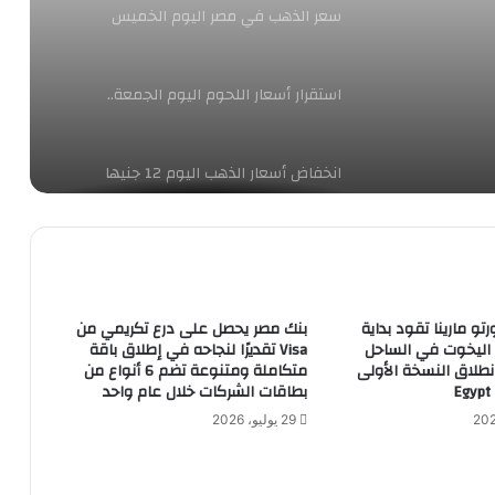
سعر الذهب في مصر اليوم الخميس
استقرار أسعار اللحوم اليوم الجمعة..
انخفاض أسعار الذهب اليوم 12 جنيها
مؤشرات البورصة المصرية اليوم
رتو مارينا تقود بداية
بنك مصر يحصل على درع تكريمي من
نك مصر يحقق طفرة هائلة في معدلات
 اليخوت في الساحل
Visa تقديرًا لنجاحه في إطلاق باقة
نمو جميع قطاعات الأعمال بنهاية ديسمبر
طلاق النسخة الأولى
متكاملة ومتنوعة تضم 6 أنواع من
2022 ويقفز بإجمالي أرباحه قبل الضرائب
بطاقات الشركات خلال عام واحد
إلى 40.8 مليار جنيه مصري
29 يوليو، 2026
ما هى أسعار العملات الأجنبية والعربية
اليوم