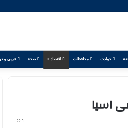
ضة
حوادث
محافظات
اقتصاد
صحة
عربى و دو
فى اسيا
22