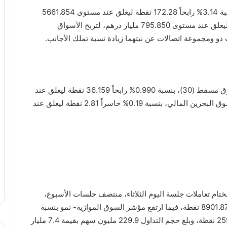
وقفز المؤشر العام لسوق أبوظبي للأوراق المالية، بنسبة 3.14% رابحاً 172.28 نقطة ليغلق عند مستوى 5661.854
نقطة، وربح رأس المال السوقي نحو 26.7 مليار درهم ليغلق عند مستوى 795.850 مليار درهم، لتربح الأسواق
كما ارتفعت مؤشرات بورصة الكويت، وصعد مؤشر سوق مسقط (30)، بنسبة 0.990% رابحاً 36.159 نقطة ليغلق عند
مستوى 3679.682 نقطة، فيما تراجع المؤشر العام لسوق البحرين المالي، بنسبة 0.19% خاسراً 2.81 نقطة ليغلق عند
تام تعاملات جلسة اليوم الثلاثاء، منتصف جلسات الأسبوع،
بنسبة 0.33% خاسراً 29.42 نقطة ليغلق عند مستوى 8901.87 نقطة، فيما ارتفع مؤشر السوق الموازية- نمو بنسبة
0.82% رابحاً 210.66 نقطة ليغلق عند مستوى 25949.96 نقطة، وبلغ حجم التداول 229.9 مليون سهم بقيمة 7.4 مليار