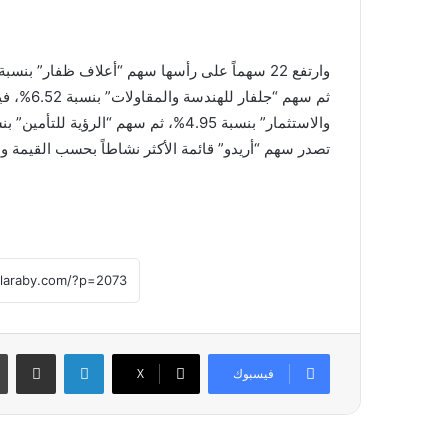
تصدر سهم “أريدو” قائمة الأكثر نشاطاً بحسب القيمة وبلغت 961.7 ألف ريال
لينكدإن
مشاركة عبر
فيسبوك
X