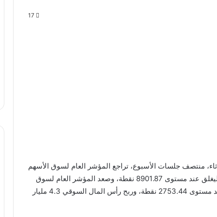
17
لاثاء، منتصف جلسات الأسبوع، تراجع المؤشر العام لسوق الأسهم
السعودية “تاسي”، بنسبة 0.33% خاسراً 29.42 نقطة ليغلق عند مستوى 8901.87 نقطة، وصعد المؤشر العام لسوق
دبي المالي، بنسبة 0.99% رابحاً 27.21 نقطة ليغلق عند مستوى 2753.44 نقطة، وربح رأس المال السوقي 4.3 مليار