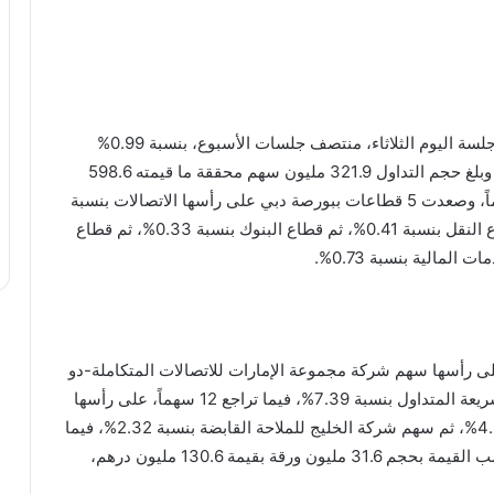
ارتفع المؤشر العام لسوق دبي المالي، بختام تعاملات جلسة اليوم الثلاثاء، منتصف جلسات الأسبوع، بنسبة 0.99%
رابحاً 27.21 نقطة ليغلق عند مستوى 2753.44 نقطة، وبلغ حجم التداول 321.9 مليون سهم محققة ما قيمته 598.6
مليون درهم من خلال تنفيذ 6540 صفقة لعدد 33 سهماً، وصعدت 5 قطاعات ببورصة دبي على رأسها الاتصالات بنسبة
4.45%، أعقبه قطاع العقارات بنسبة 0.84%، يليه قطاع النقل بنسبة 0.41%، ثم قطاع البنوك بنسبة 0.33%، ثم قطاع
م، على رأسها سهم شركة مجموعة الإمارات للاتصالات المتكاملة-دو
بنسبة 14.55%، ثم سهم شيميرا اس اند بي الامارات شريعة المتداول بنسبة 7.39%، فيما تراجع 12 سهماً، على رأسها
سهم شركة بي اتش مباشر للخدمات المالية بنسبة 4.83%، ثم سهم شركة الخليج للملاحة القابضة بنسبة 2.32%، فيما
تصدر سهم شركة إعمار العقارية قائمة الأكثر تداولاً حسب القيمة بحجم 31.6 مليون ورقة بقيمة 130.6 مليون درهم،