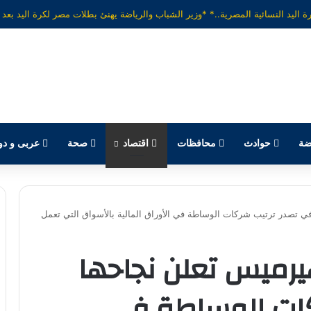
يكرّم عدداً من موظفيه المتميزين لتحقيق ارقام استثنائية في القروض الشخصية خلال ا
ضة
حوادث
محافظات
اقتصاد
صحة
عربى و دو
في تصدر ترتيب شركات الوساطة في الأوراق المالية بالأسواق التي تعمل
يرميس تعلن نجاحها
كات الوساطة في