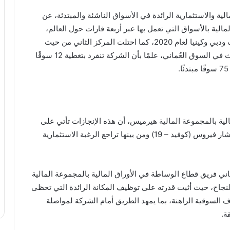
 والاستثمارية الرائدة في الأسواق الناشئة والمبتدئة، عن
لية بالأسواق التي تعمل بها عبر أربعة قارات حول العالم،
محققة المركز الأول على صعيد أسواق مصر والكويت ودبي وكينيا لعام 2020، كما احتلت المركز الثاني من حيث
قيمة التداولات بسوقي أبوظبي ونيجيريا، والمركز الثالث في السوق العُماني، علمًا بأن الشركة تنفرد بتغطية 12 سوقًا
ية بالمجموعة المالية هيرميس، أن هذه الإنجازات تأتي على
الرغم من التحديات غير المسبوقة التي سببتها أزمة انتشار فيروس (كوفيد – 19) ومن بينها تراجع الرغبة الاستثمارية
اني فريق قطاع الوساطة في الأوراق المالية بالمجموعة المالية
النجاح، حيث أثبت قدرته على توظيف المكانة الرائدة التي تحظى
لسوقية الراهنة، بما يمهد الطريق أمام الشركة لمواصلة
ة.