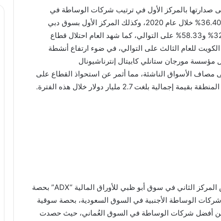
 صدارتها بالمركز الأول في ترتيب شركات الوساطة في
الأوراق المالية بالبورصة المصرية، بحصة سوقية بلغت 36.40% خلال عام 2020، وكذلك المركز الأول بسوق دبي
المالي وبورصة ناسداك دبي بحصص سوقية بلغت 32.53% و58.33% على التوالي، كما شهد العام احتلال قطاع
 الكويت للعام الثالث على التوالي، في ضوء ارتفاع أنشطة
ل مؤسسة مورجان ستانلي كابيتال إنترناشيونال
 مصاف الأسواق الناشئة، مما أثمر عن استحواذ القطاع على
بلغت 2.7 مليار دولار خلال هذه الفترة.
وبالإضافة إلى ذلك، حصدت المجموعة المالية هيرميس المركز الثاني في سوق أبو ظبي للأوراق المالية “ADX” بحصة
ز الثاني بين شركات الوساطة الأجنبية في السوق السعودية، بحصة سوقية
ركة ضمن أفضل شركات الوساطة في السوق العُماني، حيث حصدت