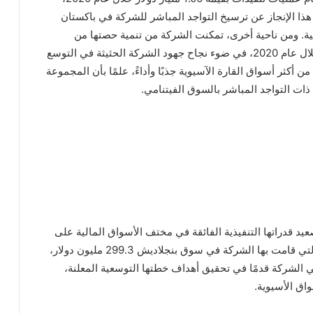
 هذا الإنجاز عن ترسيخ التواجد المباشر للشركة في باكستان
حلية. ومن ناحية أخرى، تمكنت الشركة من تنمية حصتها من
التدفقات الاستثمارية الأجنبية المرتفعة بسوق فيتنام خلال عام 2020، في ضوء نجاح جهود الشركة الحثيثة في التوسع
ن أكثر أسواق القارة الآسيوية جذبًا وأداءً، علمًا بأن المجموعة
ذات التواجد المباشر بالسوق الفيتنامي.
يد قدراتها التنفيذية الفائقة في مختف الأسواق المالية على
مستوى المنطقة، حيث بلغت قيمة عمليات التنفيذات التي قامت بها الشركة في سوق بنجلاديش 299.3 مليون دولار،
مضي الشركة قدمًا في تحقيق أهداف خطتها التوسعية المعلنة،
اق الأسيوية.