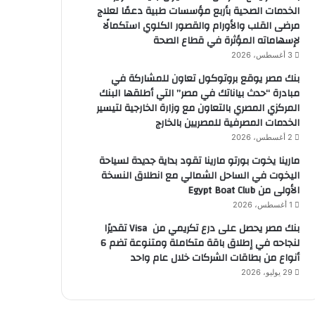
الخدمات الصحية بأربع مؤسسات طبية دعمًا لعلاج
مرضى القلب والأورام والقصور الكلوي استكمالًا
لإسهاماته المؤثرة في قطاع الصحة
3 أغسطس، 2026
بنك مصر يوقع بروتوكول تعاون للمشاركة في
مبادرة “حدث بياناتك في مصر” التي أطلقها البنك
المركزي المصري بالتعاون مع وزارة الخارجية لتيسير
الخدمات المصرفية للمصريين بالخارج
2 أغسطس، 2026
مارينا يخوت بورتو مارينا تقود بداية جديدة لسياحة
اليخوت في الساحل الشمالي مع انطلاق النسخة
الأولى من Egypt Boat Club
1 أغسطس، 2026
بنك مصر يحصل على درع تكريمي من Visa تقديرًا
لنجاحه في إطلاق باقة متكاملة ومتنوعة تضم 6
أنواع من بطاقات الشركات خلال عام واحد
29 يوليو، 2026