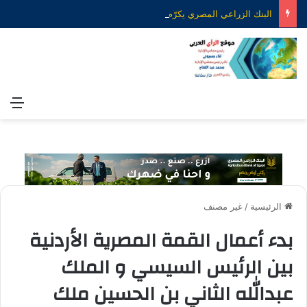
البنك الزراعي المصري يكرّم عدداً من موظفيه المتميزين لتحقيق ارقام استثنائية في القروض الشخصية خلال الربع الأول من 2026
الق
الرئيسية
/
غير مصنف
بدء أعمال القمة المصرية الأردنية
بين الرئيس السيسي و الملك
عبدالله الثاني بن الحسين ملك