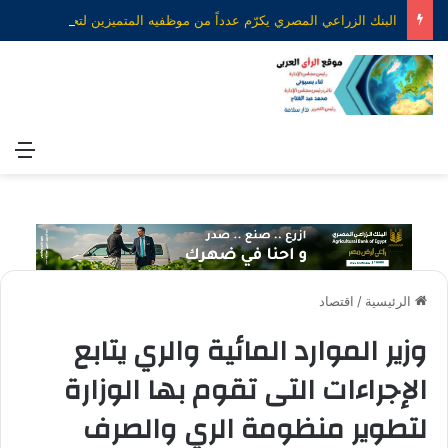
البنك الزراعي المصري يكرّم عدداً من موظفيه المتميزين لتحقيق ارقام استثنائية في القروض الشخصية خلال الربع الأول من 2026
الق
الرئيسية
/
اقتصاد
وزير الموارد المائية والري يتابع
الإجراءات التى تقوم بها الوزارة
لتطوير منظومة الري والصرف