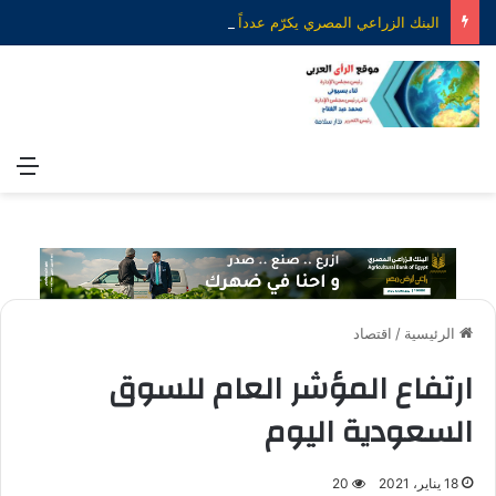
البنك الزراعي المصري يكرّم عدداً من موظفيه المتميزين لتحقيق ارقام استثنائية في القروض الشخصية خلال الربع الأول من 2026
الق
الرئيسية
/
اقتصاد
ارتفاع المؤشر العام للسوق
السعودية اليوم
18 يناير، 2021
20