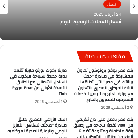
اقتصاد
24 أبريل، 2023
أسعار العملات الرقمية اليوم
مقالات ذات صلة
بنك مصر يوقع بروتوكول تعاون
مارينا يخوت بورتو مارينا تقود
للمشاركة في مبادرة “حدث
بداية جديدة لسياحة اليخوت في
بياناتك في مصر” التي أطلقها
الساحل الشمالي مع انطلاق
البنك المركزي المصري بالتعاون
النسخة الأولى من Egypt Boat
مع وزارة الخارجية لتيسير الخدمات
Club
المصرفية للمصريين بالخارج
1 أغسطس، 2026
2 أغسطس، 2026
بنك مصر يحصل على درع تكريمي
البنك الزراعي المصري يطلق
من Visa تقديرًا لنجاحه في إطلاق
مبادرة “صحتك تستاهل” لتعزيز
باقة متكاملة ومتنوعة تضم 6
الوعي والرعاية الصحية لموظفيه
أنواع من بطاقات الشركات خلال