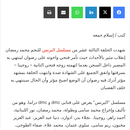
فيسبوك
X
لينكدإن
واتساب
مشاركة عبر البريد
طباعة
كتب / إسلام جمعه
شهدت الحلقة الثالثة عشر من
مسلسل البرنس
للنجم محمد رمضان
إنقلاب مثير بالأحداث حيث تأمر فتحي واخوته على رضوان لينتهي به
المصير داخل السجن بعدما اتهمته زوجه فتحي الثانية – روجينا –
بسرقتها واتفق الجميع على الشهادة ضدة وانتهت الحلقة بمشهد
مؤثر أدرك فيه رضوان أن الوضع اصبح مؤثر وأن الحال سينتهي به
خلف القضبان
مسلسل “البرنس” يعرض على قناتى dmc و dmc دراما، وهو من
تأليف وإخراج محمد سامى وبطولة، محمد رمضان، نور اللبنانية،
أحمد زاهر، روجينا، نجلاء بدر، ادوارد، دنيا عبد العزيز، عبد العزيز
مخيون، ريم سامى، سلوى عثمان، محمد علاء، صفاء الطوخى،