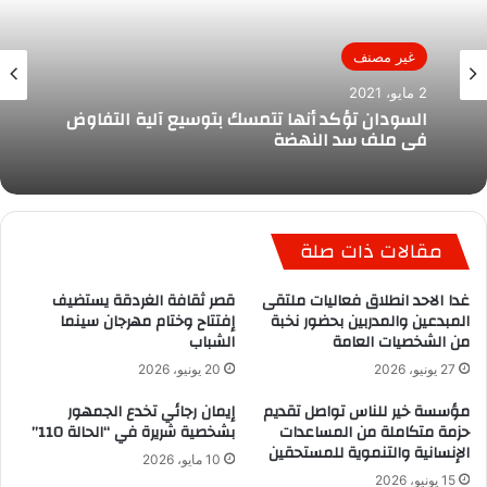
غير مصنف
2 مايو، 2021
السودان تؤكد أنها تتمسك بتوسيع آلية التفاوض
فى ملف سد النهضة
مقالات ذات صلة
غدا الاحد انطلاق فعاليات ملتقى
قصر ثقافة الغردقة يستضيف
المبدعين والمدربين بحضور نخبة
إفتتاح وختام مهرجان سينما
من الشخصيات العامة
الشباب
27 يونيو، 2026
20 يونيو، 2026
مؤسسة خير للناس تواصل تقديم
إيمان رجائي تخدع الجمهور
حزمة متكاملة من المساعدات
بشخصية شريرة في “الحالة 110”
الإنسانية والتنموية للمستحقين
10 مايو، 2026
15 يونيو، 2026