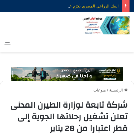
البنك الزراعي المصري يكرّم عدداً من موظفيه المتميزين لتحقيق ارقام استثنائية في القروض الشخصية خلال الربع الأول من 2026
الق
الرئيسية
/
منوعات
شركة تابعة لوزارة الطيرن المدنى
تعلن تشغيل رحلاتها الجوية إلى
قطر اعتبارا من 28 يناير