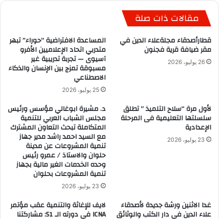
مقالات ذات صلة
قطارأصدقاء مجلةعلاء الدين في
المساعدة الافتراضية “حوراء” تبهر
مقر ضيافة قرية فجنون
متدربي اتحاد الإعلاميين الأفرو
آسيوى — تجربة تدريبية غير
26 يوليو، 2026
مسبوقة تمزج بين الإنسان والذكاء
الاصطناعي
25 يوليو، 2026
لأول مرة “سلاح التلميذ ” تطلق
د. مشيرة ابوغالي مؤسس ورئيس
سلسلتها التعليمية فى المرحلة
مجلس الشباب العربي للتنمية
الإعدادية
المتكاملة تبحث التعاون المشترك
مع السيد احمد راشد مدير جهاز
23 يوليو، 2026
تنمية المشروعات عن مدينة
حلوان والاستاذ / عمرو رئيس
وحده الخدمات الغير مالية بجهاز
تنمية المشروعات بحلوان
23 يوليو، 2026
غدا الاثنين ورشة جديدة لأصدقاء
لايف للإغاثة والتنمية عقب مؤتمر
علاء الدين في دار الكتب والوثائق
ICNA في دورته الـ 51: مشاركتنا