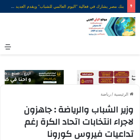
الأمين العام لرابطة الجامعات الإسلامية يهنئ الدكتور محمود صديق بتكليفه قائمًا بعمل رئيس جامعة الأزهر
الق
الرئيسية
/
رياضة
وزير الشباب والرياضة : جاهزون
لاجراء انتخابات اتحاد الكرة رغم
تداعيات فيروس كورونا