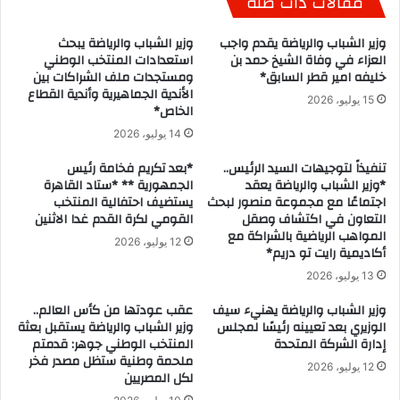
مقالات ذات صلة
وزير الشباب والرياضة يقدم واجب
وزير الشباب والرياضة يبحث
العزاء في وفاة الشيخ حمد بن
استعدادات المنتخب الوطني
خليفه امير قطر السابق*
ومستجدات ملف الشراكات بين
الأندية الجماهيرية وأندية القطاع
15 يوليو، 2026
الخاص*
14 يوليو، 2026
تنفيذاً لتوجيهات السيد الرئيس..
*بعد تكريم فخامة رئيس
*وزير الشباب والرياضة يعقد
الجمهورية ** *ستاد القاهرة
اجتماعًا مع مجموعة منصور لبحث
يستضيف احتفالية المنتخب
التعاون في اكتشاف وصقل
القومي لكرة القدم غدا الاثنين
المواهب الرياضية بالشراكة مع
12 يوليو، 2026
أكاديمية رايت تو دريم*
13 يوليو، 2026
وزير الشباب والرياضة يهنيء سيف
عقب عودتها من كأس العالم..
الوزيري بعد تعيينه رئيسًا لمجلس
وزير الشباب والرياضة يستقبل بعثة
إدارة الشركة المتحدة
المنتخب الوطني جوهر: قدمتم
ملحمة وطنية ستظل مصدر فخر
12 يوليو، 2026
لكل المصريين