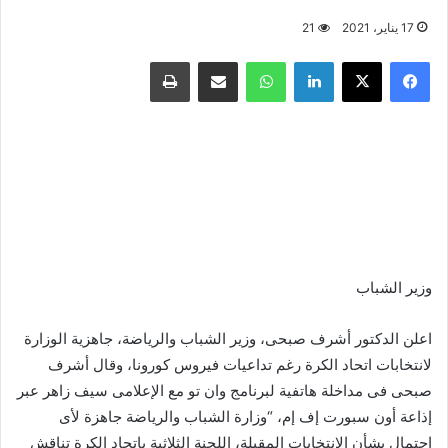
17 يناير، 2021
21
فيسبوك
X
لينكدإن
واتساب
مشاركة عبر البريد
طباعة
وزير الشباب
اعلن الدكتور أشرف صبحى، وزير الشباب والرياضة، جاهزية الوزارة
لانتخابات اتحاد الكرة رغم تداعيات فيروس كورونا، وقال أشرف
صبحى فى مداخلة هاتفية لبرنامج وان تو مع الإعلامى سيف زاهر عبر
إذاعة أون سبورت إف إم، “وزارة الشباب والرياضة جاهزة لأى
احتمال بشأن الانتخابات المقبلة، اللجنة الثلاثية باتحاد الكرة تناقش