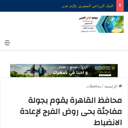
البنك الزراعي المصري يكرّم عدداً من موظفيه المتميزين لتحقيق ارقام استثنائية في القروض الشخصية خلال الربع الأول من 2026
الق
الرئيسية
/
محافظات
محافظ القاهرة يقوم بجولة
مفاجئة بحى روض الفرج لإعادة
الانضباط