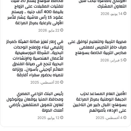
الأيرلندي بالقاهرة لبحث سُبل
محافظ سوهاج يسلم 20 شيك
التعاون المشترك
للفتيات المقبلات على الزواج
بقيمة 400 ألف جنيه .. ويسلم
14 يونيو، 2026
عقود 15 رأس ماشية عِشار للأسر
الأولى بالرعاية بمركز المراغة
22 مايو، 2026
مديرية التربية والتعليم توافق على
في إطار تعزيز مكانة الهيئة كمركز
صرف حافز التدريس لمعلمى
إقليمي لبناء وإصلاح الوحدات
مدارس التربية الخاصة بسوهاج
البحرية.. الشركة البورسعيدية
للأعمال الهندسية والإنشاءات
5 فبراير، 2026
البحرية تنجح في صيانة الفندق
العائم أوجيني بأسوان.. وإنزاله
للمياه بحضور سفراء أفارقة
20 أغسطس، 2025
الأمين العام المساعد لحزب
رئيس البنك الزراعي المصري
الجبهة الوطنية بمركز المراغة
ومحافظ المنيا يوقعان بروتوكول
بسوهاج: اقبال كبير من الناخبين
تعاون لتمويل المنتفعين بأراضي
على الإدلاء بأصواتهم
أملاك الدولة
4 أغسطس، 2025
12 يوليو، 2025