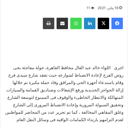
16 يناير، 2021
11
فيسبوك
X
لينكدإن
واتساب
مشاركة عبر البريد
طباعة
اجرى اللواء خالد عبد العال محافظ القاهرة، جولة مفاجئة بحى
روض الفرج لإعادة الانضباط لشوارعه حيث تفقد شارع سيدى فرج
وقام باستدعاء أجهزة الحى والمرافق وقاد حملة مكبرة تم خلالها
إزالة الحواجز الحديدية ورفع الإشغالات وصناديق القمامة والسيارات
المتهالكة والانتظار الخاطىء والوقوف فى الممنوع لتوسعة الشارع
وتحقيق السيولة المرورية وإعادة الانضباط المرورى إلى الشارع
وغلق المقاهي المخالفة ، كما تم تحرير عدد من المحاضر للمواطنين
لعدم التزامهم بارتداء الكمامات الواقية فى وسائل النقل العام.