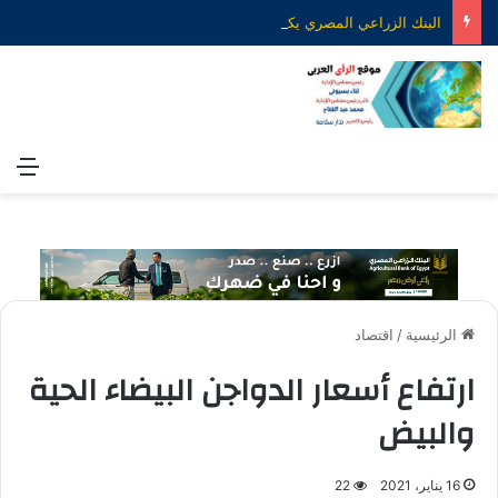
البنك الزراعي المصري يكرّم عدداً من موظفيه المتميزين لتحقيق ارقام استثنائية في القروض الشخصية خلال الربع الأول من 2026
الق
الرئيسية
/
اقتصاد
ارتفاع أسعار الدواجن البيضاء الحية
والبيض
16 يناير، 2021
22