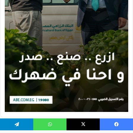
يسبوك
X
واتساب
تيلقرام