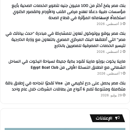
بنك مصر يضخ أكثر من 100 مليون جنيه لتطوير الخدمات الصحية بأربع
مؤسسات طبية دعمًا لعلاج مرضى القلب والأورام والقصور الكلوي
استكمالًا لإسهاماته المؤثرة في قطاع الصحة
3 أغسطس، 2026
بنك مصر يوقع بروتوكول تعاون للمشاركة في مبادرة “حدث بياناتك في
مصر” التي أطلقها البنك المركزي المصري بالتعاون مع وزارة الخارجية
لتيسير الخدمات المصرفية للمصريين بالخارج
2 أغسطس، 2026
مارينا يخوت بورتو مارينا تقود بداية جديدة لسياحة اليخوت في الساحل
الشمالي مع انطلاق النسخة الأولى من Egypt Boat Club
1 أغسطس، 2026
بنك مصر يحصل على درع تكريمي من Visa تقديرًا لنجاحه في إطلاق باقة
متكاملة ومتنوعة تضم 6 أنواع من بطاقات الشركات خلال عام واحد
29 يوليو، 2026
الإعلانات