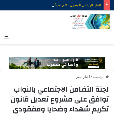
البنك الزراعي المصري يكرّم عدداً من موظفيه المتميزين لتحقيق ارقام استثنائية في القروض الشخصية خلال الربع الأول من 2026
الق
الرئيسية
/
أخبار مصر
لجنة التضامن الاجتماعي بالنواب
توافق على مشروع تعديل قانون
تكريم شهداء وضحايا ومفقودي