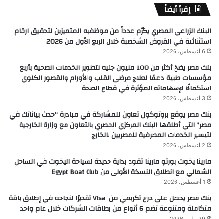
إقرأ أيضاً
البنك الزراعي المصري يكرّم عدداً من موظفيه المتميزين لتحقيق ارقام
استثنائية في القروض الشخصية خلال الربع الأول من 2026
6 أغسطس، 2026
بنك مصر يضخ أكثر من 100 مليون جنيه لتطوير الخدمات الصحية بأربع
مؤسسات طبية دعمًا لعلاج مرضى القلب والأورام والقصور الكلوي
استكمالًا لإسهاماته المؤثرة في قطاع الصحة
3 أغسطس، 2026
بنك مصر يوقع بروتوكول تعاون للمشاركة في مبادرة “حدث بياناتك في
مصر” التي أطلقها البنك المركزي المصري بالتعاون مع وزارة الخارجية
لتيسير الخدمات المصرفية للمصريين بالخارج
2 أغسطس، 2026
مارينا يخوت بورتو مارينا تقود بداية جديدة لسياحة اليخوت في الساحل
الشمالي مع انطلاق النسخة الأولى من Egypt Boat Club
1 أغسطس، 2026
بنك مصر يحصل على درع تكريمي من Visa تقديرًا لنجاحه في إطلاق باقة
متكاملة ومتنوعة تضم 6 أنواع من بطاقات الشركات خلال عام واحد
29 يوليو، 2026