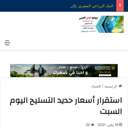
البنك الزراعي المصري يكرّم عدداً من موظفيه المتميزين لتحقيق ارقام استثنائية في القروض الشخصية خلال الربع الأول من 2026
الق
الرئيسية
/
اقتصاد
استقرار أسعار حديد التسليح اليوم
السبت
16 يناير، 2021
20