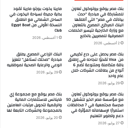
بنك مصر يوقع بروتوكول تعاون
مارينا يخوت بورتو مارينا تقود
للمشاركة في مبادرة “حدث
بداية جديدة لسياحة اليخوت في
بياناتك في مصر” التي أطلقها
الساحل الشمالي مع انطلاق
البنك المركزي المصري بالتعاون
النسخة الأولى من Egypt Boat
مع وزارة الخارجية لتيسير الخدمات
Club
المصرفية للمصريين بالخارج
1 أغسطس، 2026
2 أغسطس، 2026
بنك مصر يحصل على درع تكريمي
البنك الزراعي المصري يطلق
من Visa تقديرًا لنجاحه في إطلاق
مبادرة “صحتك تستاهل” لتعزيز
باقة متكاملة ومتنوعة تضم 6
الوعي والرعاية الصحية لموظفيه
أنواع من بطاقات الشركات خلال
29 يوليو، 2026
عام واحد
29 يوليو، 2026
بنك مصر يوقع بروتوكول تعاون
بنك مصر يوقع مع مجموعة إي
مع مؤسسة مصر الخير لتشغيل 50
فاينانس للاستثمارات المالية
مدرسة مجتمعية في 7 محافظات
والرقمية لتحويل مرتبات العاملين
استمرارًا لإسهاماته المؤثرة في
بالمجموعة والشركات التابعة لها
دعم وتطوير التعليم
20 يوليو، 2026
27 يوليو، 2026