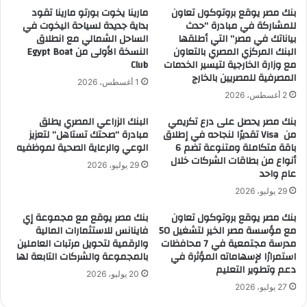
بنك مصر يوقع بروتوكول تعاون
مارينا يخوت بورتو مارينا تقود
للمشاركة في مبادرة “حدث
بداية جديدة لسياحة اليخوت في
بياناتك في مصر” التي أطلقها
الساحل الشمالي مع انطلاق
البنك المركزي المصري بالتعاون
النسخة الأولى من Egypt Boat
مع وزارة الخارجية لتيسير الخدمات
Club
المصرفية للمصريين بالخارج
1 أغسطس، 2026
2 أغسطس، 2026
بنك مصر يحصل على درع تكريمي
البنك الزراعي المصري يطلق
من Visa تقديرًا لنجاحه في إطلاق
مبادرة “صحتك تستاهل” لتعزيز
باقة متكاملة ومتنوعة تضم 6
الوعي والرعاية الصحية لموظفيه
أنواع من بطاقات الشركات خلال
29 يوليو، 2026
عام واحد
29 يوليو، 2026
بنك مصر يوقع بروتوكول تعاون
بنك مصر يوقع مع مجموعة إي
مع مؤسسة مصر الخير لتشغيل 50
فاينانس للاستثمارات المالية
مدرسة مجتمعية في 7 محافظات
والرقمية لتحويل مرتبات العاملين
استمرارًا لإسهاماته المؤثرة في
بالمجموعة والشركات التابعة لها
دعم وتطوير التعليم
20 يوليو، 2026
27 يوليو، 2026