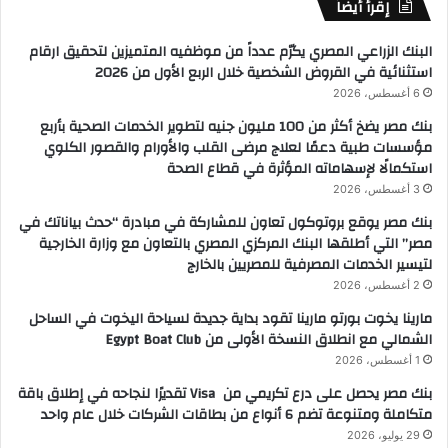
إقرأ أيضاً
البنك الزراعي المصري يكرّم عدداً من موظفيه المتميزين لتحقيق ارقام
استثنائية في القروض الشخصية خلال الربع الأول من 2026
6 أغسطس، 2026
بنك مصر يضخ أكثر من 100 مليون جنيه لتطوير الخدمات الصحية بأربع
مؤسسات طبية دعمًا لعلاج مرضى القلب والأورام والقصور الكلوي
استكمالًا لإسهاماته المؤثرة في قطاع الصحة
3 أغسطس، 2026
بنك مصر يوقع بروتوكول تعاون للمشاركة في مبادرة “حدث بياناتك في
مصر” التي أطلقها البنك المركزي المصري بالتعاون مع وزارة الخارجية
لتيسير الخدمات المصرفية للمصريين بالخارج
2 أغسطس، 2026
مارينا يخوت بورتو مارينا تقود بداية جديدة لسياحة اليخوت في الساحل
الشمالي مع انطلاق النسخة الأولى من Egypt Boat Club
1 أغسطس، 2026
بنك مصر يحصل على درع تكريمي من Visa تقديرًا لنجاحه في إطلاق باقة
متكاملة ومتنوعة تضم 6 أنواع من بطاقات الشركات خلال عام واحد
29 يوليو، 2026