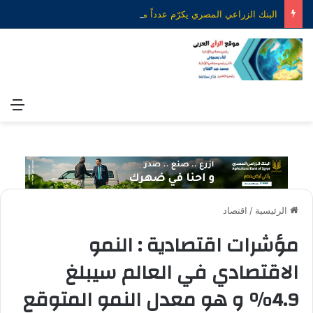
البنك الزراعي المصري يكرّم عدداً من موظفيه المتميزين لتحقيق ارقام استثنائية في القروض الشخصية خلال الربع الأول من 2026
الق
الرئيسية
/
اقتصاد
مؤشرات اقتصادية : النمو
الاقتصادي في العالم سيبلغ
4.9٪ و هو معدل النمو المتوقع