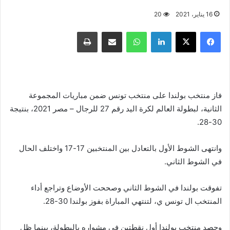
16 يناير، 2021
20
فيسبوك
X
لينكدإن
واتساب
مشاركة عبر البريد
طباعة
فاز منتخب بولندا على منتخب تونس ضمن مباريات المجموعة
الثانية، لبطولة العالم لكرة اليد رقم 27 للرجال – مصر 2021، بنتيجة
30-28.
وانتهى الشوط الأول بالتعادل بين المنتخبين 17-17 واختلف الحال
في الشوط الثاني.
تفوقت بولندا في الشوط الثاني وصححت الأوضاع وتراجع أداء
المنتخب ال تونس ي، لتنتهي المباراة بفوز بولندا 30-28.
وحصد منتخب بولندا أول نقطتين في مشواره بالبطولة، بينما ظل