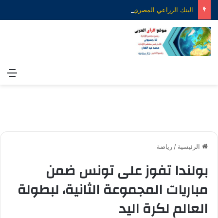
البنك الزراعي المصري يكرّم عدداً من موظفيه المتميزين لتحقيق ارقام استثنائية في القروض الشخصية خلال الربع الأول من 2026
الق
الرئيسية
/
رياضة
بولندا تفوز على تونس ضمن
مباريات المجموعة الثانية، لبطولة
العالم لكرة اليد