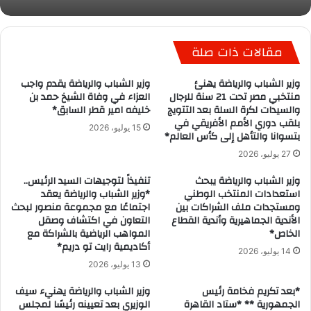
مقالات ذات صلة
وزير الشباب والرياضة يهنئ
وزير الشباب والرياضة يقدم واجب
منتخبي مصر تحت 21 سنة للرجال
العزاء في وفاة الشيخ حمد بن
والسيدات لكرة السلة بعد التتويج
خليفه امير قطر السابق*
بلقب دوري الأمم الأفريقي في
15 يوليو، 2026
بتسوانا والتأهل إلى كأس العالم*
27 يوليو، 2026
وزير الشباب والرياضة يبحث
تنفيذاً لتوجيهات السيد الرئيس..
استعدادات المنتخب الوطني
*وزير الشباب والرياضة يعقد
ومستجدات ملف الشراكات بين
اجتماعًا مع مجموعة منصور لبحث
الأندية الجماهيرية وأندية القطاع
التعاون في اكتشاف وصقل
الخاص*
المواهب الرياضية بالشراكة مع
أكاديمية رايت تو دريم*
14 يوليو، 2026
13 يوليو، 2026
*بعد تكريم فخامة رئيس
وزير الشباب والرياضة يهنيء سيف
الجمهورية ** *ستاد القاهرة
الوزيري بعد تعيينه رئيسًا لمجلس