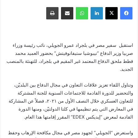
فيسبوك
X
لينكدإن
واتساب
مشاركة عبر البريد
طباعة
استقبل سفير مصر في بلجراد عمرو الجويلي، نائب رئيسة وزراء
صربيا وزير الدفاع “نيبوشيا ستيفانوفيتش” بحضور العميد محمد
قطط ملحق الدفاع المعتمد غير المقيم في بلجراد، للتهنئة بالمنصب
الجديد.
وتناول اللقاء تعزيز علاقات التعاون في مجال الدفاع بين البلديّن،
والتحضير للدورة القادمة للاجتماعات السنوية للجنة المشتركة
للتعاون العسكري خلال النصف الأول من ٢٠٢١، فضلاً عن المشاركة
في المعارض التي يتم تنظيمها في كلتا الدولتيّن، ومنها الدورة
القادمة لمعرض “إيديكس EDEX” المقرر إقامتها هذا العام.
​واستعرض “الجويلي” لجهود مصر في مجال مكافحة الإرهاب وحفظ