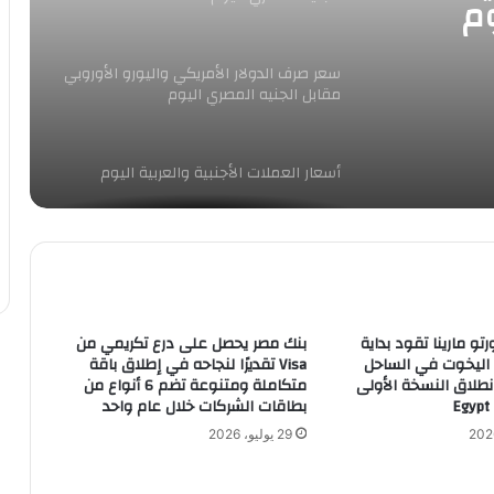
وم
سعر صرف الدولار الأمريكي واليورو الأوروبي
مقابل الجنيه المصري اليوم
أسعار العملات الأجنبية والعربية اليوم
استقرار أسعار الدرهم الإماراتي في مصر
اليوم
رتو مارينا تقود بداية
بنك مصر يحصل على درع تكريمي من
توقيع مذكرة تفاهم بين الهيئة العربية
 اليخوت في الساحل
Visa تقديرًا لنجاحه في إطلاق باقة
للتصنيع وشركة كورية لإنتاج اسطوانات
طلاق النسخة الأولى
متكاملة ومتنوعة تضم 6 أنواع من
الغاز
بطاقات الشركات خلال عام واحد
29 يوليو، 2026
أسعار الذهب فى مصر مساء اليوم