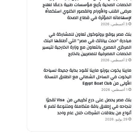
الخدمات الصحية بأربع مؤسسات طبية دعمًا لعلاج
مرضى القلب والأورام والقصور الكلوي استكمالًا
لإسهاماته المؤثرة في قطاع الصحة
3 أغسطس، 2026
بنك مصر يوقع بروتوكول تعاون للمشاركة في
مبادرة “حدث بياناتك في مصر” التي أطلقها البنك
المركزي المصري بالتعاون مع وزارة الخارجية لتيسير
الخدمات المصرفية للمصريين بالخارج
2 أغسطس، 2026
مارينا يخوت بورتو مارينا تقود بداية جديدة لسياحة
اليخوت في الساحل الشمالي مع انطلاق النسخة
الأولى من Egypt Boat Club
1 أغسطس، 2026
بنك مصر يحصل على درع تكريمي من Visa تقديرًا
لنجاحه في إطلاق باقة متكاملة ومتنوعة تضم 6
أنواع من بطاقات الشركات خلال عام واحد
29 يوليو، 2026