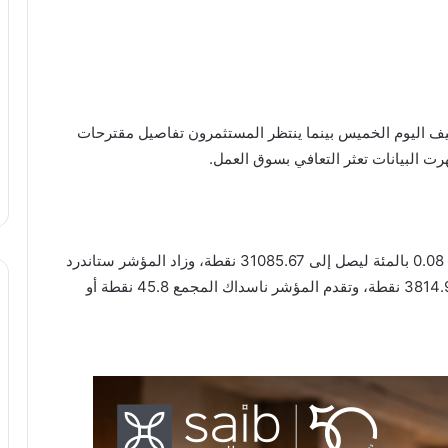
يف اليوم الخميس بينما ينتظر المستثمرون تفاصيل مقترحات
رت البيانات تعثر التعافي بسوق العمل.
وصعد المؤشر داو جونز الصناعي 25.2 نقطة بما يعادل 0.08 بالمئة ليصل إلى 31085.67 نقطة، وزاد المؤشر ستاندرد
أند بورز 500 بمقدار 5.1 نقطة أو 0.13 بالمئة مسجلا 3814.98 نقطة، وتقدم المؤشر ناسداك المجمع 45.8 نقطة أو