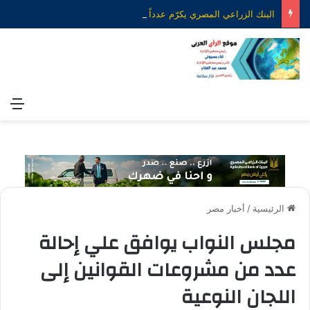
البنك الزراعي المصري يكرّم عدداً من موظفيه المتميزين لتحقيق ارقام استثنائية في القروض الشخصية خلال الربع الأول من 2026
الق
الرئيسية
/
أخبار مصر
مجلس النواب يوافق علي إحالة
عدد من مشروعات القوانين إلى
اللجان النوعية