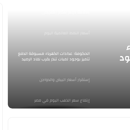
أسعار النفط تسجل 70.90 دولار لبرنت
و68.59 دولار للخام الأمريكى
أسعار النفط العالمية اليوم
ود
الحكومة: عدادات الكهرباء مسبوقة الدفع
تتميز بوجود لمبات تنذر بقرب نفاد الرصيد
يد
إستقرار أسعار البيض والدواجن
إرتفاع سعر الذهب اليوم في مصر
إرتفاع مؤشرات البورصة المصرية اليوم فى
الافتتاح