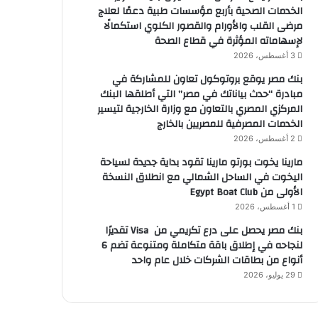
الخدمات الصحية بأربع مؤسسات طبية دعمًا لعلاج
مرضى القلب والأورام والقصور الكلوي استكمالًا
لإسهاماته المؤثرة في قطاع الصحة
3 أغسطس، 2026
بنك مصر يوقع بروتوكول تعاون للمشاركة في
مبادرة “حدث بياناتك في مصر” التي أطلقها البنك
المركزي المصري بالتعاون مع وزارة الخارجية لتيسير
الخدمات المصرفية للمصريين بالخارج
2 أغسطس، 2026
مارينا يخوت بورتو مارينا تقود بداية جديدة لسياحة
اليخوت في الساحل الشمالي مع انطلاق النسخة
الأولى من Egypt Boat Club
1 أغسطس، 2026
بنك مصر يحصل على درع تكريمي من Visa تقديرًا
لنجاحه في إطلاق باقة متكاملة ومتنوعة تضم 6
أنواع من بطاقات الشركات خلال عام واحد
29 يوليو، 2026