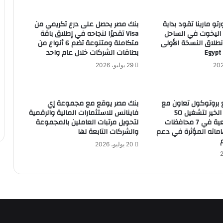
رتو مارينا تقود بداية
بنك مصر يحصل على درع تكريمي من
الدولار الأمريكي فى لبنان
 اليخوت في الساحل
Visa تقديرًا لنجاحه في إطلاق باقة
طلاق النسخة الأولى
متكاملة ومتنوعة تضم 6 أنواع من
بطاقات الشركات خلال عام واحد
منظمة العمل الدولية: ركود في جودة
29 يوليو، 2026
الوظائف عالمياً رغم نمو اقتصادي مرن
 بروتوكول تعاون مع
بنك مصر يوقع مع مجموعة إي
ارتفاع أسعار الذهب اليوم الاثنين.. وعيار 21
مؤسسة مصر الخير لتشغيل 50
فاينانس للاستثمارات المالية والرقمية
يسجل 784 جنيها للجرام
مدرسة مجتمعية في 7 محافظات
لتحويل مرتبات العاملين بالمجموعة
هاماته المؤثرة في دعم
والشركات التابعة لها
20 يوليو، 2026
أسعار الأسهم بالبورصة المصرية اليوم الأحد
أسعار النفط تسجل 70.90 دولار لبرنت
و68.59 دولار للخام الأمريكى