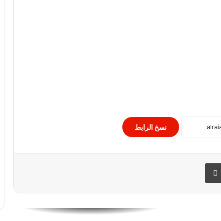
الدولار الأمريكي فى لبنان
منظمة العمل الدولية: ركود في جودة
الوظائف عالمياً رغم نمو اقتصادي مرن
نسخ الرابط
ارتفاع أسعار الذهب اليوم الاثنين.. وعيار 21
يسجل 784 جنيها للجرام
 البريد
طباعة
أسعار الأسهم بالبورصة المصرية اليوم الأحد