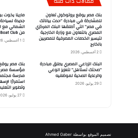
مقالات ذات صلة
بنك مصر يوقع بروتوكول تعاون
مارينا يخوت بو
للمشاركة في مبادرة “حدث بياناتك
جديدة لسياحة
في مصر” التي أطلقها البنك المركزي
الشمالي مع ان
المصري بالتعاون مع وزارة الخارجية
من Egypt Boat Club
لتيسير الخدمات المصرفية للمصريين
1 أغسطس، 2026
بالخارج
2 أغسطس، 2026
البنك الزراعي المصري يطلق مبادرة
بنك مصر يوقع
“صحتك تستاهل” لتعزيز الوعي
والرعاية الصحية لموظفيه
استمرارًا لإس
29 يوليو، 2026
وتطوير التعليم
27 يوليو، 2026
تصميم الموقع بواسطة Ahmed Gaber