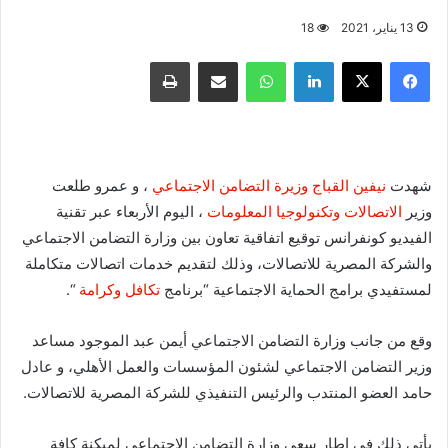
13 يناير، 2021
18
فيسبوك
X
لينكدإن
واتساب
مشاركة عبر البريد
طباعة
شهدت
نيفين القباج
وزيرة التضامن الاجتماعي
، و عمرو طلعت
وزير
الاتصالات وتكنولوجيا المعلومات
، اليوم الأربعاء عبر تقنية
الفيديو كونفرانس توقيع اتفاقية تعاون بين وزارة التضامن الاجتماعي
والشركة المصرية للاتصالات، وذلك لتقديم خدمات اتصالات متكاملة
لمستفيدي برامج الحماية الاجتماعية “برنامج
تكافل وكرامة
“.
وقع من جانب وزارة التضامن الاجتماعي أيمن عبد الموجود مساعد
وزير التضامن الاجتماعي لشئون المؤسسات والعمل الأهلي، و عادل
حامد العضو المنتدب والرئيس التنفيذي للشركة المصرية للاتصالات.
يأتي ذلك في إطار سعى وزارة التضامن الاجتماعي لميكنة كافة