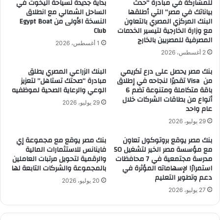
للمشاركة في مبادرة “حدث
بداية جديدة لسياحة اليخوت في
بياناتك في مصر” التي أطلقها
الساحل الشمالي مع انطلاق
البنك المركزي المصري بالتعاون
النسخة الأولى من Egypt Boat
مع وزارة الخارجية لتيسير الخدمات
Club
المصرفية للمصريين بالخارج
1 أغسطس، 2026
2 أغسطس، 2026
بنك مصر يحصل على درع تكريمي
البنك الزراعي المصري يطلق
من Visa تقديرًا لنجاحه في إطلاق
مبادرة “صحتك تستاهل” لتعزيز
باقة متكاملة ومتنوعة تضم 6
الوعي والرعاية الصحية لموظفيه
أنواع من بطاقات الشركات خلال
29 يوليو، 2026
عام واحد
29 يوليو، 2026
بنك مصر يوقع بروتوكول تعاون
بنك مصر يوقع مع مجموعة إي
مع مؤسسة مصر الخير لتشغيل 50
فاينانس للاستثمارات المالية
مدرسة مجتمعية في 7 محافظات
والرقمية لتحويل مرتبات العاملين
استمرارًا لإسهاماته المؤثرة في
بالمجموعة والشركات التابعة لها
دعم وتطوير التعليم
20 يوليو، 2026
27 يوليو، 2026