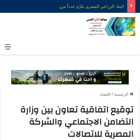
البنك الزراعي المصري يكرّم عدداً من موظفيه المتميزين لتحقيق ارقام استثنائية في القروض الشخصية خلال الربع الأول من 2026
الق
الرئيسية
/
اقتصاد
توقيع اتفاقية تعاون بين وزارة
التضامن الاجتماعي والشركة
المصرية للاتصالات