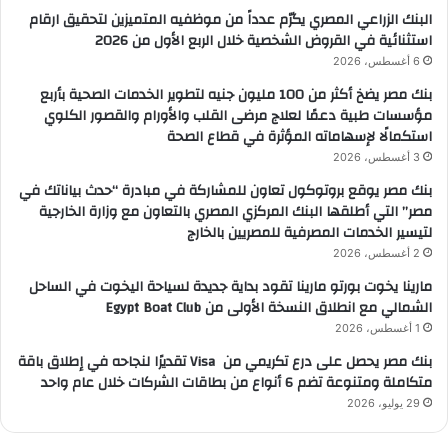
البنك الزراعي المصري يكرّم عدداً من موظفيه المتميزين لتحقيق ارقام
استثنائية في القروض الشخصية خلال الربع الأول من 2026
6 أغسطس، 2026
بنك مصر يضخ أكثر من 100 مليون جنيه لتطوير الخدمات الصحية بأربع
مؤسسات طبية دعمًا لعلاج مرضى القلب والأورام والقصور الكلوي
استكمالًا لإسهاماته المؤثرة في قطاع الصحة
3 أغسطس، 2026
بنك مصر يوقع بروتوكول تعاون للمشاركة في مبادرة “حدث بياناتك في
مصر” التي أطلقها البنك المركزي المصري بالتعاون مع وزارة الخارجية
لتيسير الخدمات المصرفية للمصريين بالخارج
2 أغسطس، 2026
مارينا يخوت بورتو مارينا تقود بداية جديدة لسياحة اليخوت في الساحل
الشمالي مع انطلاق النسخة الأولى من Egypt Boat Club
1 أغسطس، 2026
بنك مصر يحصل على درع تكريمي من Visa تقديرًا لنجاحه في إطلاق باقة
متكاملة ومتنوعة تضم 6 أنواع من بطاقات الشركات خلال عام واحد
29 يوليو، 2026