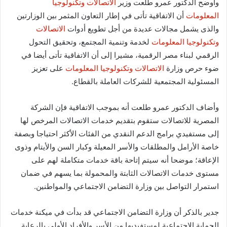
وأوضح الدكتور عمرو طلعت وزير
الاتصالات وتكنولوجيا
المعلومات
أن الاتفاقية تأتى في إطار التعاون المثمر بين الوزارتين
والذى يشمل مجالات عديدة من أجل تطويع أدوات
الاتصالات
وتكنولوجيا المعلومات
لخدمة وتنمية المجتمع، وتحقيق التحول
الرقمي لبناء مصر الرقمية، مشيرا إلى أن الاتفاقية تأتى أيضا في
ضوء حرص وزارة
الاتصالات وتكنولوجيا المعلومات
على تعزيز
المسئولية المجتمعية للشركات العاملة بالقطاع.
وأضاف الدكتور عمرو طلعت أنه بموجب الاتفاقية فإن الشركة
المصرية للاتصالات ستقوم بتقديم خدمات الاتصالات المرخص لها
إلى مستفيدي برامج الدعم النقدي من الفئات الأكثر احتياجا وبصفة
خاصة الأرامل والمطلقات والأسر المعيلة وكبار السن والأيتام وذوى
الإعاقة؛ موضحا أنه سيتم إتاحة باقة خدمات متكاملة لهم على
مستوى خدمات الاتصالات الثابتة والمحمولة بما يسهم في ضمان
استمرار التواصل بين وزارة التضامن الاجتماعي والمواطنين.
جدير بالذكر أن وزارة التضامن الاجتماعي قد بدأت في ميكنة خدمات
الحماية الاجتماعية لمستفيديها من الأسر والأفراد الأولى بالرعاية