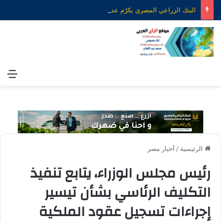
البنك الزراعي المصري يكرّم عدداً من موظفيه المتميزين لتحقيق ارقام استثنائية في القروض الشخصية خلال الربع الأول من 2026
الق
الرئيسية
/
أخبار مصر
رئيس مجلس الوزراء، يتابع تنفيذ
التكليف الرئاسي بشأن تيسير
إجراءات تسجيل عقود الملكية