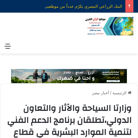
البنك الزراعي المصري يكرّم عدداً من موظفيه المتميزين لتحقيق ارقام استثنائية في القروض الشخصية خلال الربع الأول من 2026
الق
الرئيسية
/
أخبار مصر
وزارتا السياحة والآثار والتعاون
الدولي،تطلقان برنامج الدعم الفني
لتنمية الموارد البشرية في قطاع