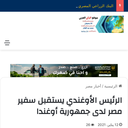
البنك الزراعي المصري يكرّم عدداً من موظفيه المتميزين لتحقيق ارقام استثنائية في القروض الشخصية خلال الربع الأول من 2026
الق
الرئيسية
/
أخبار مصر
الرئيس الأوغندي يستقبل سفير
مصر لدى جمهورية أوغندا
12 يناير، 2021
26