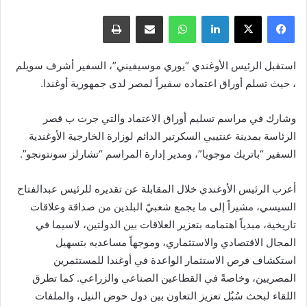
فيسبوك
X
لينكدإن
واتساب
مشاركة عبر البريد
طباعة
استقبل الرئيس الأوغندي “يوري موسيفيني”، السفير أشرف سويلم
، حيث تسلم أوراق اعتماده سفيراً لمصر لدى جمهورية أوغندا.
وشارك في مراسم تسليم أوراق الاعتماد والتي جرت ب قصر
الرئاسة بمدينة عنتيبي السكرتير الدائم لوزارة الخارجية الأوغندية
السفير “باتريك موجويا”، ومدير إدارة المراسم “تشارلز سونتونجو”.
أعرب الرئيس الأوغندي خلال المقابلة عن تقديره للرئيس عبدالفتاح
السيسي، مشيراً إلى ما يجمع شعبيّ البلدين من صداقة وعلاقات
تاريخية، مبدياً اهتمامه بتعزير العلاقات بين الدولتين، لاسيما في
المجال الاقتصادي والاستثماري، وموجهاً مساعديه بتسهيل
استكشاف فرص الاستثمار الواعدة في أوغندا للمستثمرين
المصريين، وخاصةً في القطاعين الصناعي والزراعي. كما تطرق
اللقاء لبحث سُبُل تعزيز التعاون بين دول حوض النيل، والملفات