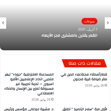
منوعات
7 أبريل، 2021
القمر يقترن بالمشتري فجر الأربعاء
مقالات ذات صلة
قطارأصدقاء مجلةعلاء الدين في
المساعدة الافتراضية “حوراء” تبهر
مقر ضيافة قرية فجنون
متدربي اتحاد الإعلاميين الأفرو
آسيوى — تجربة تدريبية غير
26 يوليو، 2026
مسبوقة تمزج بين الإنسان والذكاء
الاصطناعي
25 يوليو، 2026
لأول مرة “سلاح التلميذ ” تطلق
د. مشيرة ابوغالي مؤسس ورئيس