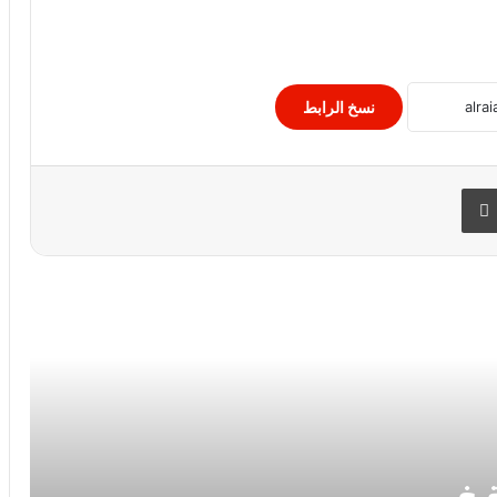
مؤشرات البورصة المصرية فى منتصف
النهار اليوم
نسخ الرابط
الخميس …. انطلاق بطولة مصر الدولية
للصحفيين و للإعلاميين
 البريد
طباعة
«دور المجتمع المدني في دعم قطاع صحة
السكان من أجل تحقيق التنمية المستدامة
مساعد وزير الخارجية: البحر الأحمر حجر
الزاوية لتعزيز الملاحة بين أفريقيا والعالم
التعليم: غدا آخر موعد لتلقى تظلمات
الدبلومات الفنية على النتيجة