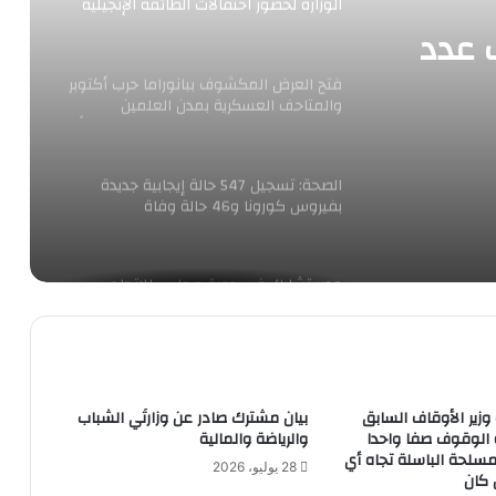
الوزارة لحضور احتفالات الطائفة الإنجيلية
بعيد الميلاد المجيد
ب عدد
فتح العرض المكشوف ببانوراما حرب أكتوبر
والمتاحف العسكرية بمدن العلمين
ة بعيد
وبورسعيد والمتحف الحربى بالقلعة مجاناً
الثلاثاء
الصحة: تسجيل 547 حالة إيجابية جديدة
بفيروس كورونا و46 حالة وفاة
مصر تشارك في دورة مجلس الاتحاد
الدولي للاتصالات لعام 2021
“مصر الصناعية الرقمية”.. منصة شاملة
لتحويل الخدمات الصناعية إلى تجربة رقمية
وزير الأوقاف السابق
بيان مشترك صادر عن وزارتَي الشباب
متطورة
الوقوف صفا واحدا
والرياضة والمالية
مسلحة الباسلة تجاه أي
28 يوليو، 2026
 كان
أنشطة مكثفة للتدريب المصرى الباكستانى