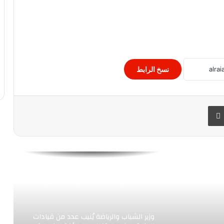
المشترك “حماة السماء -1”
البنك الزراعي المصري يفتتح 5 مراكز جديدة
لتطوير الأعمال ضمن مبادرة رواد النيل
نسخ الرابط
تبابن مؤشرات البورصة المصرية فى الافتتاح
اليوم
 البريد
طباعة
“اكسبريس مشروعات” و “بي ام أونلاين”
ومساعده الذكي “عبقرينو” وقبول
المدفوعات من خلال الهاتف المحمول
هل سيتم رفع الغياب المدرسي بدءا من
شهر رمضان لطلاب المدارس؟.. التعليم
تجيب
وزير الشباب والرياضة يُنيب عدد من قيادات