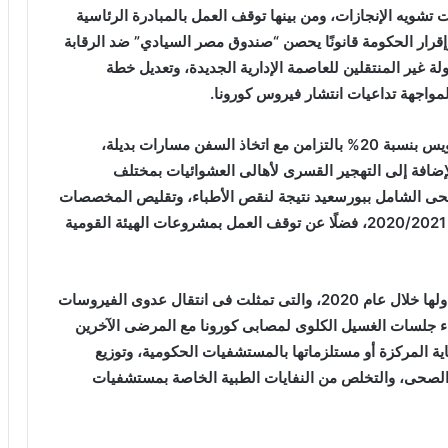
شويه الإنجازات، ومن بينها توقف العمل بالمبادرة الرئاسية
وإقرار الحكومة قانونًا يحصن “صندوق مصر السيادي” ضد الرقابة
 غير المنتقلين للعاصمة الإدارية الجديدة، وتعديل خطة
و تضمنت هذه الشائعات ايضا تراجع إيرادات قناة السويس بنسبة 20% بالتزامن مع اتخاذ السفن مسارات بديلة،
لإضافة إلى التهجير القسرى لأهالى العشوائيات بمختلف
حى الشامل ببورسعيد نتيجة لنقص الأطباء، وتقليص المخصصات
المالية لبرامج الحماية الاجتماعية بموازنة العام المالى 2020/2021، فضلًا عن توقف العمل بمشروعات الهيئة القومية
و رصد التقرير مجموعة من أخطر الشائعات التى تم تداولها خلال عام 2020، والتى تمثلت فى انتقال عدوى الفيروسات
راء جلسات الغسيل الكلوى لمصابى كورونا مع المرضى الآخرين
“مصر الصناعية الرقمية”.. منصة شاملة
 المركزة أو مستلزماتها بالمستشفيات الحكومية، وتوزيع
لتحويل الخدمات الصناعية إلى تجربة رقمية
متطورة
لصحى، والتخلص من النفايات الطبية الخاصة بمستشفيات
أنشطة مكثفة للتدريب المصرى الباكستانى