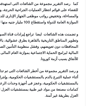
كما رصد التقرير مجموعة من الشائعات التى استهدفت ت
للقضاء على قوائم انتظار العمليات الجراحية الحرجة، 
والمساءلة، وتخفيض رواتب موظفى الجهاز الإدارى للدولة
الموازنة العامة للدولة واستقطاع 100 مليار جنيه منها لمواجهة تداعيات انتشار فيروس كورونا.
وتطوير المناطق التاريخية بالقاهرة بطرق عشوائية، با
المحافظات دون تعويضهم، وفشل منظومة التأمين الص
للأنفاق بسبب أزمة كورونا.
أثناء عملية التبرع بالدم بالمستشفيات الحكومية، وإج
بالمستشفيات الحكومية، وعجز فى أجهزة وحدات الرعاية
كمامات مصنعة من مواد غير طبية بمستشفيات العزل ا
العزل بطريقة غير آمنة.