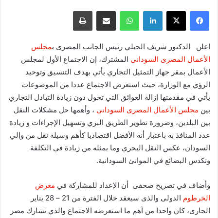
فيسبوك
X
لينكدإن
واتساب
مشاركة عبر البريد
طباعة
اعلن الدكتور شريف الجبلي رئيس الجانب المصرى ب
مجلس
الأعمال المصرى السودانى
المشترك، إن الاجتماع الأول لمجلس
الأعمال بمقر جهاز التمثيل التجاري يأتي بهدف التنسيق وتوحيد
الرؤي مع الوزارة، حيث استعرض الاجتماع عددا من الموضوعات
يأتي في مقدمتها إزالة العوائق التي تحول دون زيادة التبادل التجاري
بين
مجلس الأعمال المصرى السودانى
، وأهمها حل مشكلات النقل
بين البلدين، وضرورة تطوير الطريق البري وتسهيل الإجراءات و زيادة
عدد المنافذ به باعتبار أنه الأفضل اقتصاديا كأهم وسيلة نقل من وإلي
السودان، عكس النقل البحري وما يمثله من زيادة في التكلفة
وتكدس البضائع في الموانئ السودانية.
وأضاف في تصريح صحفى أن الإعداد للمشاركة في
معرض
الخرطوم
الدولى والذى سيعقد خلال الفترة من 21 – 28 يناير
الجارى، كان واحدا من أهم ما استعرضه الاجتماع والذي تشارك مصر