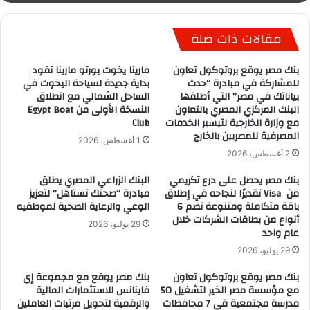
مقالات ذات صلة
بنك مصر يوقع بروتوكول تعاون
مارينا يخوت بورتو مارينا تقود
للمشاركة في مبادرة “حدث
بداية جديدة لسياحة اليخوت في
بياناتك في مصر” التي أطلقها
الساحل الشمالي مع انطلاق
البنك المركزي المصري بالتعاون
النسخة الأولى من Egypt Boat
مع وزارة الخارجية لتيسير الخدمات
Club
المصرفية للمصريين بالخارج
1 أغسطس، 2026
2 أغسطس، 2026
بنك مصر يحصل على درع تكريمي
البنك الزراعي المصري يطلق
من Visa تقديرًا لنجاحه في إطلاق
مبادرة “صحتك تستاهل” لتعزيز
باقة متكاملة ومتنوعة تضم 6
الوعي والرعاية الصحية لموظفيه
أنواع من بطاقات الشركات خلال
29 يوليو، 2026
عام واحد
29 يوليو، 2026
بنك مصر يوقع بروتوكول تعاون
بنك مصر يوقع مع مجموعة إي
مع مؤسسة مصر الخير لتشغيل 50
فاينانس للاستثمارات المالية
مدرسة مجتمعية في 7 محافظات
والرقمية لتحويل مرتبات العاملين